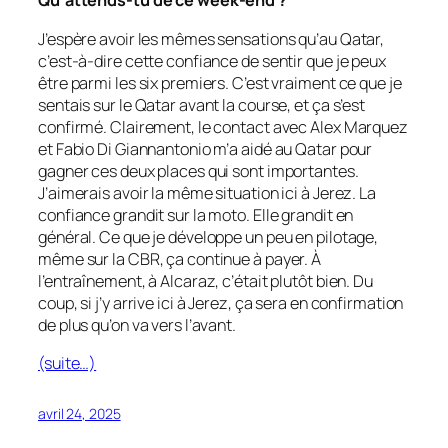
Qu’attends-tu de ce week-end ?
J’espère avoir les mêmes sensations qu’au Qatar,
c’est-à-dire cette confiance de sentir que je peux
être parmi les six premiers. C’est vraiment ce que je
sentais sur le Qatar avant la course, et ça s’est
confirmé. Clairement, le contact avec Alex Marquez
et Fabio Di Giannantonio m’a aidé au Qatar pour
gagner ces deux places qui sont importantes.
J’aimerais avoir la même situation ici à Jerez. La
confiance grandit sur la moto. Elle grandit en
général. Ce que je développe un peu en pilotage,
même sur la CBR, ça continue à payer. À
l’entraînement, à Alcaraz, c’était plutôt bien. Du
coup, si j’y arrive ici à Jerez, ça sera en confirmation
de plus qu’on va vers l’avant.
(suite…)
avril 24, 2025