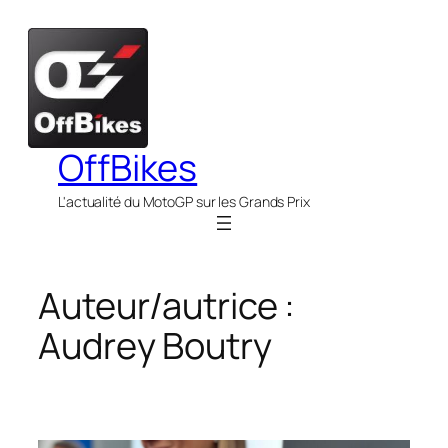
Aller
au
contenu
OffBikes
L'actualité du MotoGP sur les Grands Prix
Auteur/autrice :
Audrey Boutry