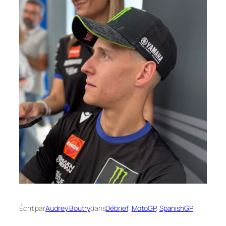
Écrit par
Audrey Boutry
dans
Débrief
, 
MotoGP
, 
SpanishGP