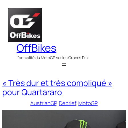
Aller
au
contenu
OffBikes
L'actualité du MotoGP sur les Grands Prix
« Très dur et très compliqué »
pour Quartararo
AustrianGP
, 
Débrief
, 
MotoGP