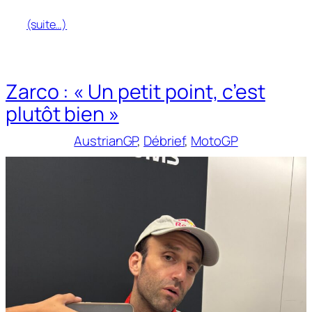
(suite…)
Zarco : « Un petit point, c’est
plutôt bien »
AustrianGP
, 
Débrief
, 
MotoGP