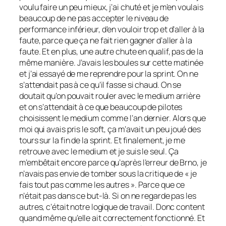
voulu faire un peu mieux, j’ai chuté et je m’en voulais
beaucoup de ne pas accepter le niveau de
performance inférieur, d’en vouloir trop et d’aller à la
faute, parce que ça ne fait rien gagner d’aller à la
faute. Et en plus, une autre chute en qualif, pas de la
même manière. J’avais les boules sur cette matinée
et j’ai essayé de me reprendre pour la sprint. On ne
s’attendait pas à ce qu’il fasse si chaud. On se
doutait qu’on pouvait rouler avec le medium arrière
et on s’attendait à ce que beaucoup de pilotes
choisissent le medium comme l’an dernier. Alors que
moi qui avais pris le soft, ça m’avait un peu joué des
tours sur la fin de la sprint. Et finalement, je me
retrouve avec le medium et je suis le seul. Ça
m’embêtait encore parce qu’après l’erreur de Brno, je
n’avais pas envie de tomber sous la critique de « je
fais tout pas comme les autres ». Parce que ce
n’était pas dans ce but-là. Si on ne regarde pas les
autres, c’était notre logique de travail. Donc content
quand même qu’elle ait correctement fonctionné. Et