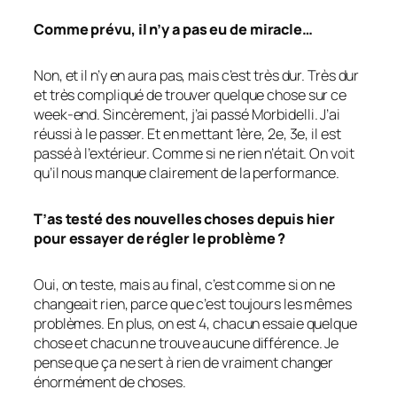
Comme prévu, il n’y a pas eu de miracle…
Non, et il n’y en aura pas, mais c’est très dur. Très dur
et très compliqué de trouver quelque chose sur ce
week-end. Sincèrement, j’ai passé Morbidelli. J’ai
réussi à le passer. Et en mettant 1ère, 2e, 3e, il est
passé à l’extérieur. Comme si ne rien n’était. On voit
qu’il nous manque clairement de la performance.
T’as testé des nouvelles choses depuis hier
pour essayer de régler le problème ?
Oui, on teste, mais au final, c’est comme si on ne
changeait rien, parce que c’est toujours les mêmes
problèmes. En plus, on est 4, chacun essaie quelque
chose et chacun ne trouve aucune différence. Je
pense que ça ne sert à rien de vraiment changer
énormément de choses.