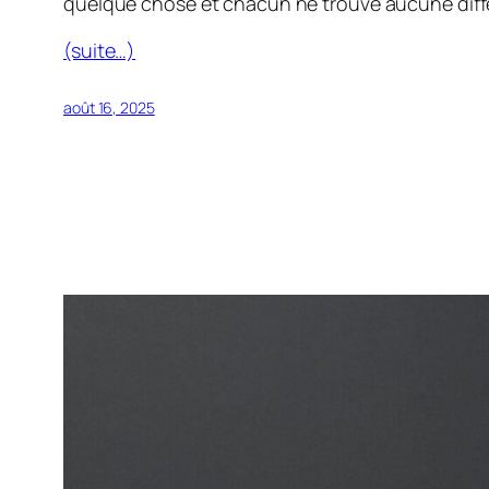
quelque chose et chacun ne trouve aucune diff
(suite…)
août 16, 2025