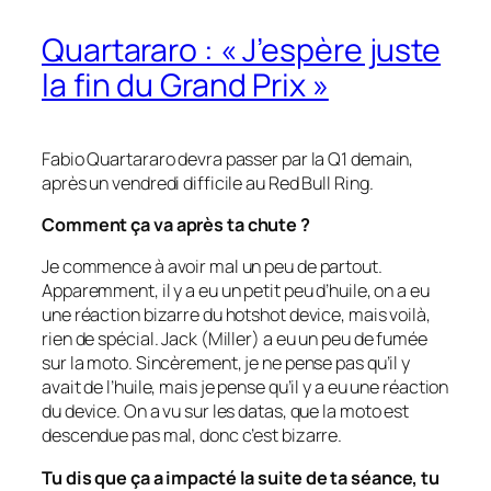
Quartararo : « J’espère juste
la fin du Grand Prix »
Fabio Quartararo devra passer par la Q1 demain,
après un vendredi difficile au Red Bull Ring.
Comment ça va après ta chute ?
Je commence à avoir mal un peu de partout.
Apparemment, il y a eu un petit peu d’huile, on a eu
une réaction bizarre du hotshot device, mais voilà,
rien de spécial. Jack (Miller) a eu un peu de fumée
sur la moto. Sincèrement, je ne pense pas qu’il y
avait de l’huile, mais je pense qu’il y a eu une réaction
du device. On a vu sur les datas, que la moto est
descendue pas mal, donc c’est bizarre.
Tu dis que ça a impacté la suite de ta séance, tu