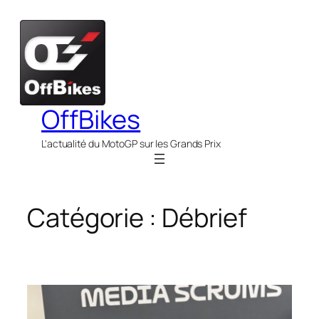
Aller
au
contenu
OffBikes
L'actualité du MotoGP sur les Grands Prix
Catégorie :
Débrief