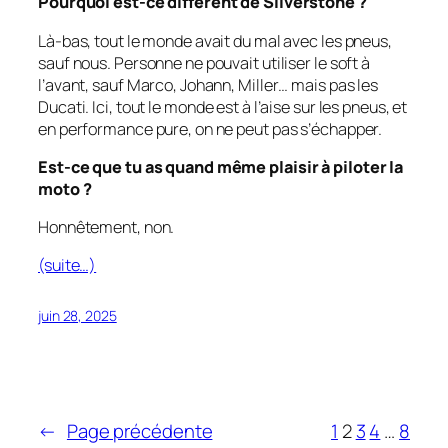
Pourquoi est-ce différent de Silverstone ?
Là-bas, tout le monde avait du mal avec les pneus,
sauf nous. Personne ne pouvait utiliser le soft à
l’avant, sauf Marco, Johann, Miller… mais pas les
Ducati. Ici, tout le monde est à l’aise sur les pneus, et
en performance pure, on ne peut pas s’échapper.
Est-ce que tu as quand même plaisir à piloter la
moto ?
Honnêtement, non.
(suite…)
juin 28, 2025
←
Page précédente
1
2
3
4
…
8