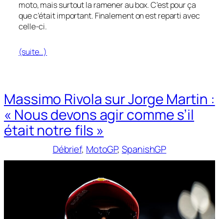
moto, mais surtout la ramener au box. C’est pour ça
que c’était important. Finalement on est reparti avec
celle-ci.
(suite…)
Massimo Rivola sur Jorge Martin :
« Nous devons agir comme s’il
était notre fils »
Débrief
, 
MotoGP
, 
SpanishGP