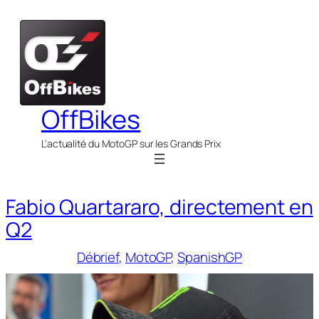
Aller
au
contenu
OffBikes
L'actualité du MotoGP sur les Grands Prix
Fabio Quartararo, directement en
Q2
Débrief
, 
MotoGP
, 
SpanishGP