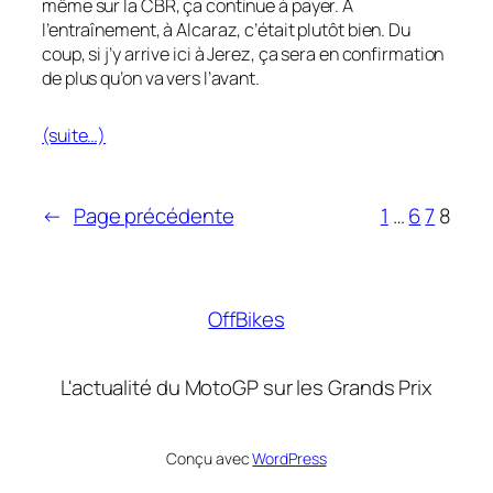
même sur la CBR, ça continue à payer. À
l’entraînement, à Alcaraz, c’était plutôt bien. Du
coup, si j’y arrive ici à Jerez, ça sera en confirmation
de plus qu’on va vers l’avant.
(suite…)
←
Page précédente
1
…
6
7
8
OffBikes
L'actualité du MotoGP sur les Grands Prix
Conçu avec
WordPress