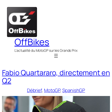
Aller
au
contenu
OffBikes
L'actualité du MotoGP sur les Grands Prix
Fabio Quartararo, directement en
Q2
Débrief
, 
MotoGP
, 
SpanishGP