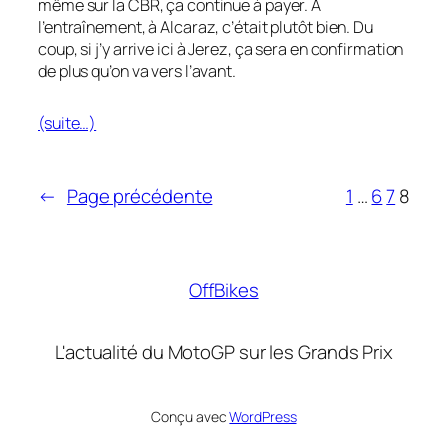
même sur la CBR, ça continue à payer. À
l’entraînement, à Alcaraz, c’était plutôt bien. Du
coup, si j’y arrive ici à Jerez, ça sera en confirmation
de plus qu’on va vers l’avant.
(suite…)
←
Page précédente
1
…
6
7
8
OffBikes
L'actualité du MotoGP sur les Grands Prix
Conçu avec
WordPress