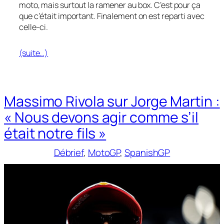
moto, mais surtout la ramener au box. C’est pour ça
que c’était important. Finalement on est reparti avec
celle-ci.
(suite…)
Massimo Rivola sur Jorge Martin :
« Nous devons agir comme s’il
était notre fils »
Débrief
, 
MotoGP
, 
SpanishGP