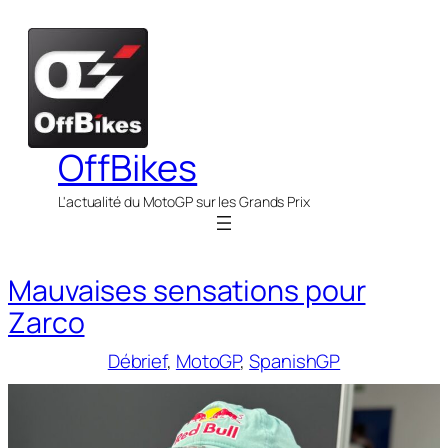
Aller
au
contenu
OffBikes
L'actualité du MotoGP sur les Grands Prix
Mauvaises sensations pour
Zarco
Débrief
, 
MotoGP
, 
SpanishGP