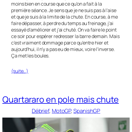
moins bien en course que ce qu’on a fait à la
première séance. Je sens que je ne suis pas à l’aise
et que je suis à la limite de la chute. En course, à me
faire dépasser, à perdre du temps au freinage, j’ai
essayé d’améliorer et j’ai chuté. On va faire le point
ce soir pour espérer redresser la barre demain. Mais
c’est vraiment dommage parce qu’entre hier et
aujourd’hui, il n’y a pas eu de mieux, voire l’inverse.
Ça met les boules.
(suite…)
Quartararo en pole mais chute
Débrief
, 
MotoGP
, 
SpanishGP