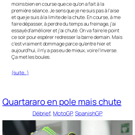
moins bien en course que ce qu’on a fait à la
première séance. Je sens que je ne suis pas à l’aise
et que je suis à la limite de la chute. En course, à me
faire dépasser, à perdre du temps au freinage, j’ai
essayé d’améliorer et j’ai chuté. On va faire le point
ce soir pour espérer redresser la barre demain. Mais
c’est vraiment dommage parce qu’entre hier et
aujourd’hui, il n’y a pas eu de mieux, voire l’inverse.
Ça met les boules.
(suite…)
Quartararo en pole mais chute
Débrief
, 
MotoGP
, 
SpanishGP