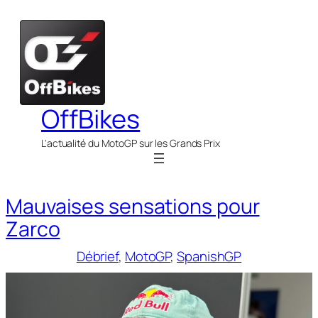
Aller
au
contenu
OffBikes
L'actualité du MotoGP sur les Grands Prix
Mauvaises sensations pour
Zarco
Débrief
, 
MotoGP
, 
SpanishGP