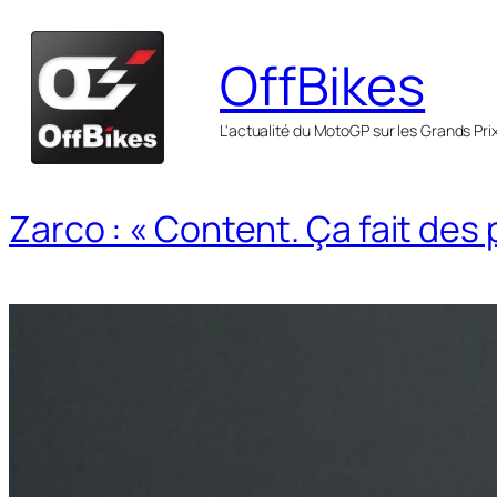
Aller
au
OffBikes
contenu
L'actualité du MotoGP sur les Grands Pri
Zarco : « Content. Ça fait des 