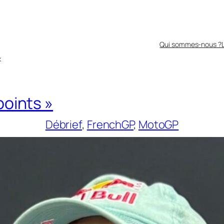
Qui sommes-nous ?
x
points »
Débrief
, 
FrenchGP
, 
MotoGP