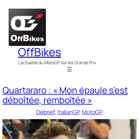
Aller
au
contenu
OffBikes
L'actualité du MotoGP sur les Grands Prix
Quartararo : « Mon épaule s’est
déboîtée, remboîtée »
Débrief
, 
ItalianGP
, 
MotoGP