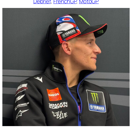
Débrief
, 
FrenchGP
, 
MotoGP