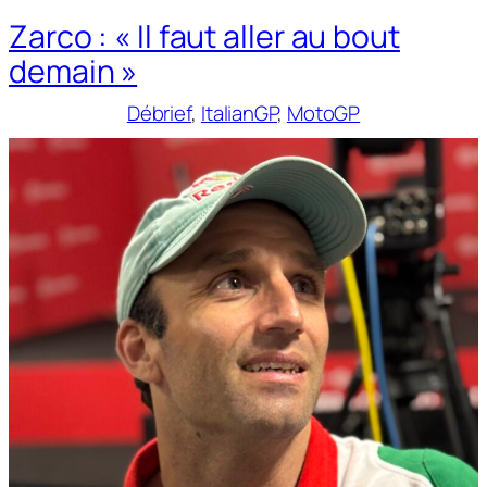
Zarco : « Il faut aller au bout
demain »
Débrief
, 
ItalianGP
, 
MotoGP