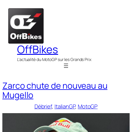
Aller
au
contenu
OffBikes
L'actualité du MotoGP sur les Grands Prix
Zarco chute de nouveau au
Mugello
Débrief
, 
ItalianGP
, 
MotoGP