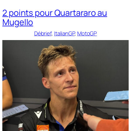
2 points pour Quartararo au
Mugello
Débrief
, 
ItalianGP
, 
MotoGP