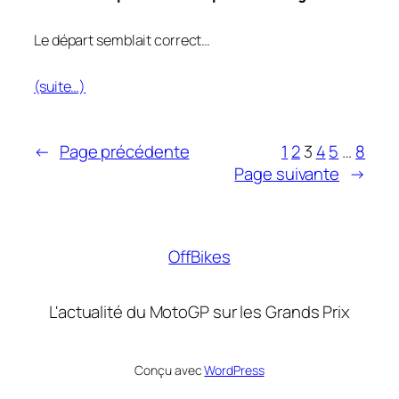
Le départ semblait correct…
(suite…)
←
Page précédente
1
2
3
4
5
…
8
Page suivante
→
OffBikes
L'actualité du MotoGP sur les Grands Prix
Conçu avec
WordPress