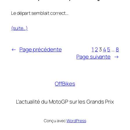
Le départ semblait correct…
(suite…)
←
Page précédente
1
2
3
4
5
…
8
Page suivante
→
OffBikes
L'actualité du MotoGP sur les Grands Prix
Conçu avec
WordPress