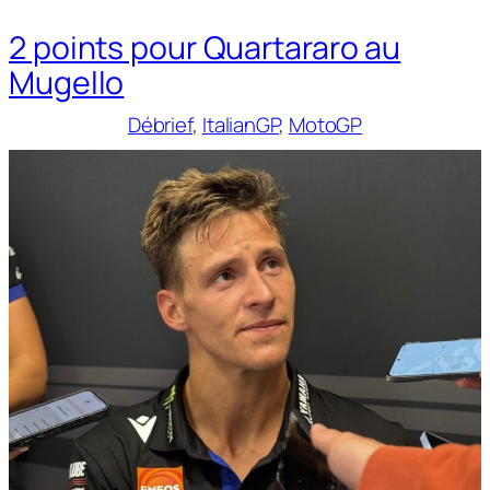
2 points pour Quartararo au
Mugello
Débrief
, 
ItalianGP
, 
MotoGP