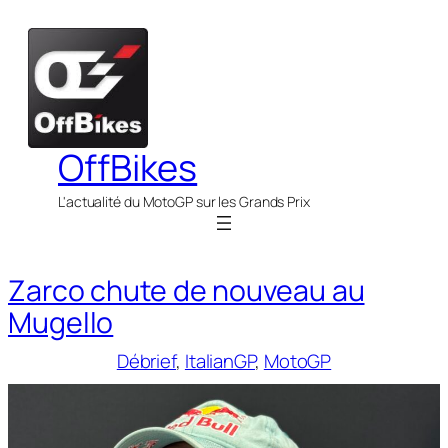
Aller
au
contenu
OffBikes
L'actualité du MotoGP sur les Grands Prix
Zarco chute de nouveau au
Mugello
Débrief
, 
ItalianGP
, 
MotoGP