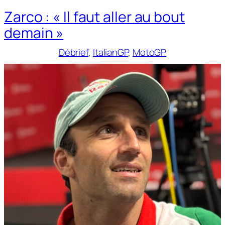
Zarco : « Il faut aller au bout
demain »
Débrief
, 
ItalianGP
, 
MotoGP