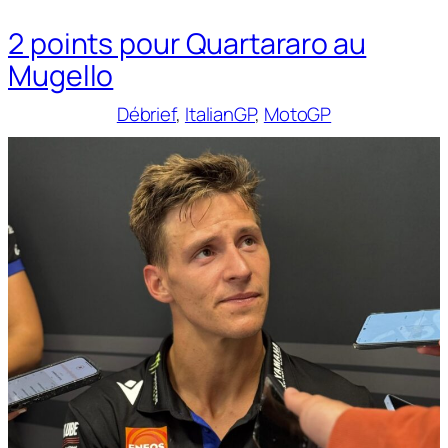
2 points pour Quartararo au
Mugello
Débrief
, 
ItalianGP
, 
MotoGP