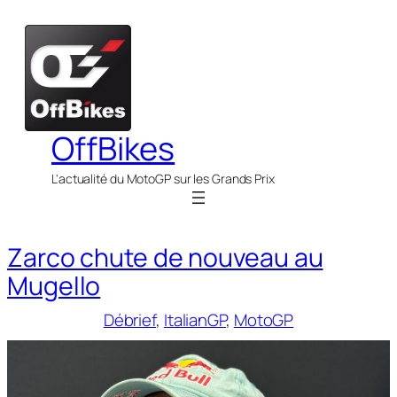
Aller
au
contenu
OffBikes
L'actualité du MotoGP sur les Grands Prix
Zarco chute de nouveau au
Mugello
Débrief
, 
ItalianGP
, 
MotoGP