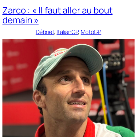
Zarco : « Il faut aller au bout
demain »
Débrief
, 
ItalianGP
, 
MotoGP