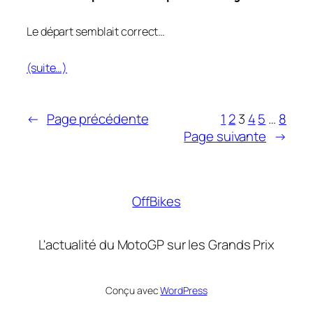
Le départ semblait correct…
(suite…)
←
Page précédente
1
2
3
4
5
…
8
Page suivante
→
OffBikes
L'actualité du MotoGP sur les Grands Prix
Conçu avec
WordPress