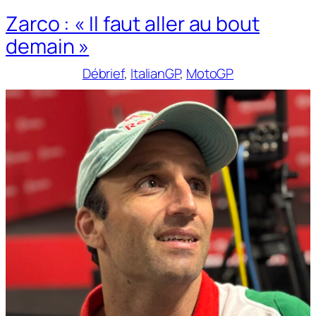
Zarco : « Il faut aller au bout
demain »
Débrief
, 
ItalianGP
, 
MotoGP