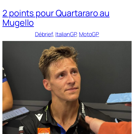
2 points pour Quartararo au
Mugello
Débrief
, 
ItalianGP
, 
MotoGP