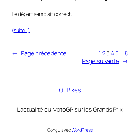
Le départ semblait correct…
(suite…)
←
Page précédente
1
2
3
4
5
…
8
Page suivante
→
OffBikes
L'actualité du MotoGP sur les Grands Prix
Conçu avec
WordPress