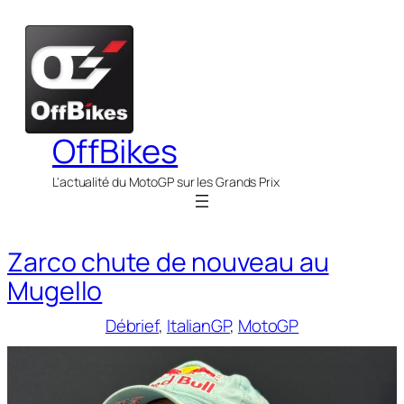
Aller
au
contenu
OffBikes
L'actualité du MotoGP sur les Grands Prix
Zarco chute de nouveau au
Mugello
Débrief
, 
ItalianGP
, 
MotoGP