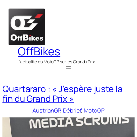
Aller
au
contenu
OffBikes
L'actualité du MotoGP sur les Grands Prix
Quartararo : « J’espère juste la
fin du Grand Prix »
AustrianGP
, 
Débrief
, 
MotoGP