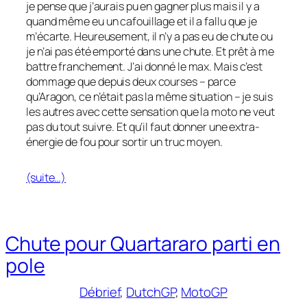
je pense que j’aurais pu en gagner plus mais il y a
quand même eu un cafouillage et il a fallu que je
m’écarte. Heureusement, il n’y a pas eu de chute ou
je n’ai pas été emporté dans une chute. Et prêt à me
battre franchement. J’ai donné le max. Mais c’est
dommage que depuis deux courses – parce
qu’Aragon, ce n’était pas la même situation – je suis
les autres avec cette sensation que la moto ne veut
pas du tout suivre. Et qu’il faut donner une extra-
énergie de fou pour sortir un truc moyen.
(suite…)
Chute pour Quartararo parti en
pole
Débrief
, 
DutchGP
, 
MotoGP