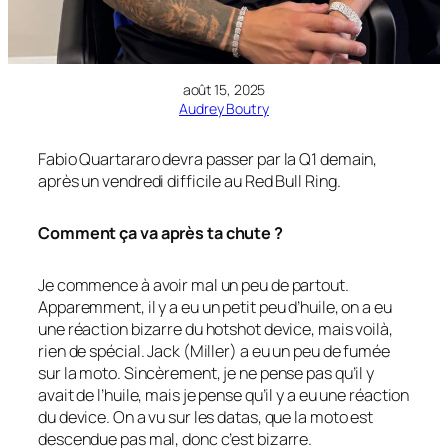
août 15, 2025
Audrey Boutry
Fabio Quartararo devra passer par la Q1 demain,
après un vendredi difficile au Red Bull Ring.
Comment ça va après ta chute ?
Je commence à avoir mal un peu de partout.
Apparemment, il y a eu un petit peu d’huile, on a eu
une réaction bizarre du hotshot device, mais voilà,
rien de spécial. Jack (Miller) a eu un peu de fumée
sur la moto. Sincèrement, je ne pense pas qu’il y
avait de l’huile, mais je pense qu’il y a eu une réaction
du device. On a vu sur les datas, que la moto est
descendue pas mal, donc c’est bizarre.