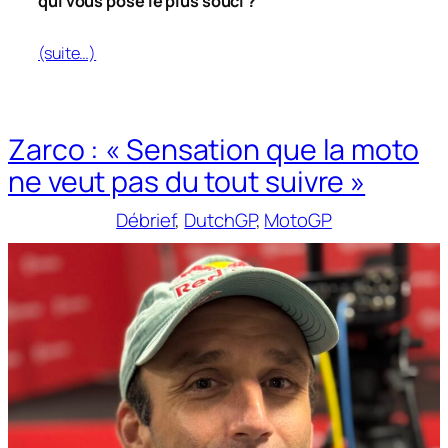
qui vous pose le plus souci ?
(suite…)
Zarco : « Sensation que la moto
ne veut pas du tout suivre »
Débrief
, 
DutchGP
, 
MotoGP