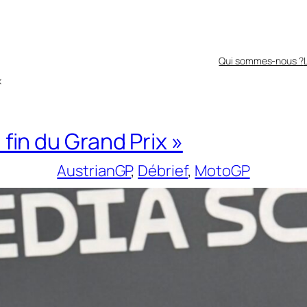
Qui sommes-nous ?
x
 fin du Grand Prix »
AustrianGP
, 
Débrief
, 
MotoGP