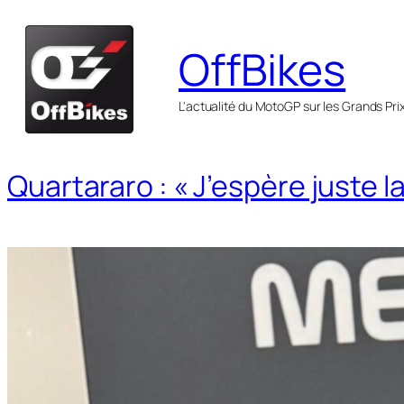
Aller
au
OffBikes
contenu
L'actualité du MotoGP sur les Grands Pri
Quartararo : « J’espère juste la