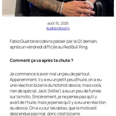
août 15, 2025
Audrey Boutry
Fabio Quartararo devra passer par la Q1 demain,
après un vendredi difficile au Red Bull Ring.
Comment ça va après ta chute ?
Je commence à avoir mal un peu de partout.
Apparemment, il y a eu un petit peu d’huile, on a eu
une réaction bizarre du hotshot device, mais voilà,
rien de spécial. Jack (Miller) a eu un peu de fumée
sur la moto. Sincèrement, je ne pense pas qu’il y
avait de l’huile, mais je pense qu’il y a eu une réaction
du device. On a vu sur les datas, que la moto est
descendue pas mal, donc c’est bizarre.