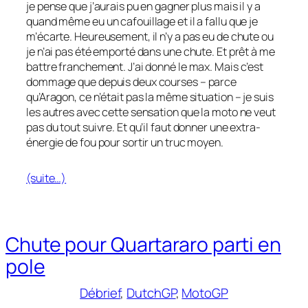
je pense que j’aurais pu en gagner plus mais il y a
quand même eu un cafouillage et il a fallu que je
m’écarte. Heureusement, il n’y a pas eu de chute ou
je n’ai pas été emporté dans une chute. Et prêt à me
battre franchement. J’ai donné le max. Mais c’est
dommage que depuis deux courses – parce
qu’Aragon, ce n’était pas la même situation – je suis
les autres avec cette sensation que la moto ne veut
pas du tout suivre. Et qu’il faut donner une extra-
énergie de fou pour sortir un truc moyen.
(suite…)
Chute pour Quartararo parti en
pole
Débrief
, 
DutchGP
, 
MotoGP