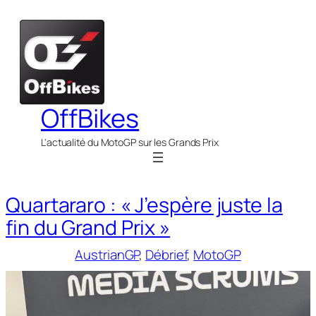
Aller
au
contenu
OffBikes
L'actualité du MotoGP sur les Grands Prix
Quartararo : « J’espère juste la
fin du Grand Prix »
AustrianGP
, 
Débrief
, 
MotoGP