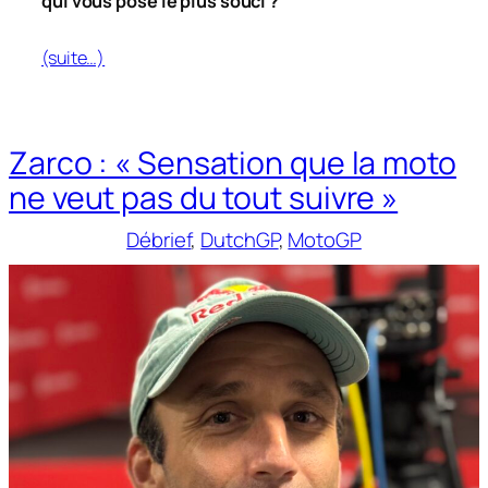
qui vous pose le plus souci ?
(suite…)
Zarco : « Sensation que la moto
ne veut pas du tout suivre »
Débrief
, 
DutchGP
, 
MotoGP