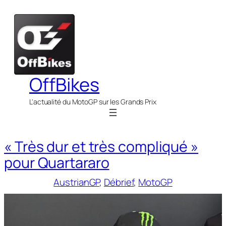
Aller
au
contenu
OffBikes
L'actualité du MotoGP sur les Grands Prix
« Très dur et très compliqué »
pour Quartararo
AustrianGP
, 
Débrief
, 
MotoGP