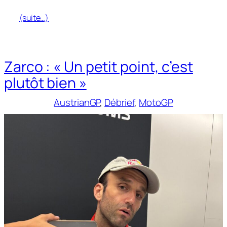
(suite…)
Zarco : « Un petit point, c’est
plutôt bien »
AustrianGP
, 
Débrief
, 
MotoGP