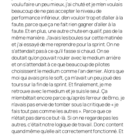
voulu faire un peu mieux, j’ai chuté et je m’en voulais
beaucoup de ne pas accepter le niveau de
performance inférieur, d’en vouloir trop et d’aller à la
faute, parce que ça ne fait rien gagner d’aller à la
faute. Et en plus, une autre chute en qualif, pas de la
même manière. J’avais les boules sur cette matinée
et j’ai essayé de me reprendre pour la sprint. On ne
s’attendait pas à ce qu’il fasse si chaud. On se
doutait qu’on pouvait rouler avec le medium arrière
et on s’attendait à ce que beaucoup de pilotes
choisissent le medium comme l’an dernier. Alors que
moi qui avais pris le soft, ça m’avait un peu joué des
tours sur la fin de la sprint. Et finalement, je me
retrouve avec le medium et je suis le seul. Ça
m’embêtait encore parce qu’après l’erreur de Brno, je
n’avais pas envie de tomber sous la critique de « je
fais tout pas comme les autres ». Parce que ce
n’était pas dans ce but-là. Si on ne regarde pas les
autres, c’était notre logique de travail. Donc content
quand même qu’elle ait correctement fonctionné. Et