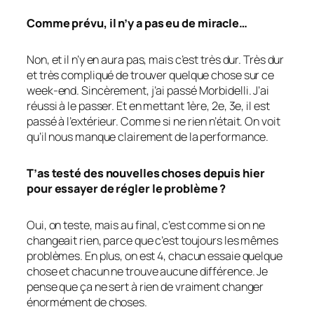
Comme prévu, il n’y a pas eu de miracle…
Non, et il n’y en aura pas, mais c’est très dur. Très dur
et très compliqué de trouver quelque chose sur ce
week-end. Sincèrement, j’ai passé Morbidelli. J’ai
réussi à le passer. Et en mettant 1ère, 2e, 3e, il est
passé à l’extérieur. Comme si ne rien n’était. On voit
qu’il nous manque clairement de la performance.
T’as testé des nouvelles choses depuis hier
pour essayer de régler le problème ?
Oui, on teste, mais au final, c’est comme si on ne
changeait rien, parce que c’est toujours les mêmes
problèmes. En plus, on est 4, chacun essaie quelque
chose et chacun ne trouve aucune différence. Je
pense que ça ne sert à rien de vraiment changer
énormément de choses.