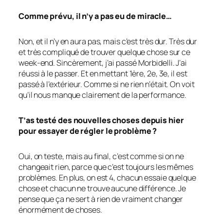
Comme prévu, il n’y a pas eu de miracle…
Non, et il n’y en aura pas, mais c’est très dur. Très dur
et très compliqué de trouver quelque chose sur ce
week-end. Sincèrement, j’ai passé Morbidelli. J’ai
réussi à le passer. Et en mettant 1ère, 2e, 3e, il est
passé à l’extérieur. Comme si ne rien n’était. On voit
qu’il nous manque clairement de la performance.
T’as testé des nouvelles choses depuis hier
pour essayer de régler le problème ?
Oui, on teste, mais au final, c’est comme si on ne
changeait rien, parce que c’est toujours les mêmes
problèmes. En plus, on est 4, chacun essaie quelque
chose et chacun ne trouve aucune différence. Je
pense que ça ne sert à rien de vraiment changer
énormément de choses.