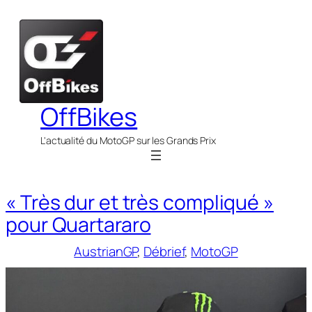
Aller
au
contenu
OffBikes
L'actualité du MotoGP sur les Grands Prix
« Très dur et très compliqué »
pour Quartararo
AustrianGP
, 
Débrief
, 
MotoGP