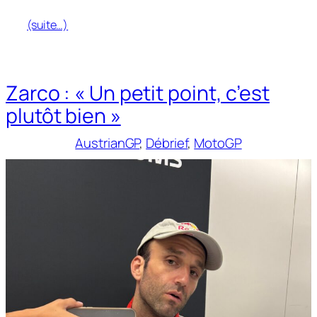
(suite…)
Zarco : « Un petit point, c’est
plutôt bien »
AustrianGP
, 
Débrief
, 
MotoGP