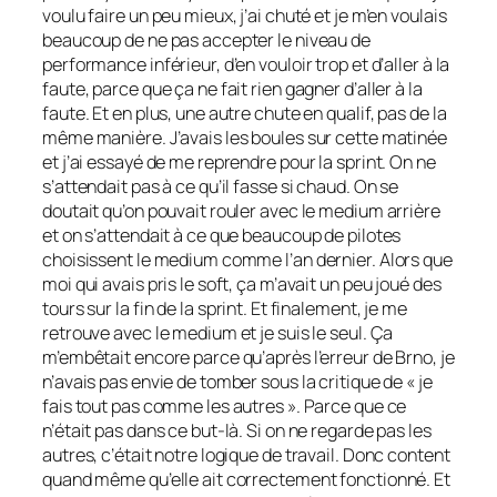
voulu faire un peu mieux, j’ai chuté et je m’en voulais
beaucoup de ne pas accepter le niveau de
performance inférieur, d’en vouloir trop et d’aller à la
faute, parce que ça ne fait rien gagner d’aller à la
faute. Et en plus, une autre chute en qualif, pas de la
même manière. J’avais les boules sur cette matinée
et j’ai essayé de me reprendre pour la sprint. On ne
s’attendait pas à ce qu’il fasse si chaud. On se
doutait qu’on pouvait rouler avec le medium arrière
et on s’attendait à ce que beaucoup de pilotes
choisissent le medium comme l’an dernier. Alors que
moi qui avais pris le soft, ça m’avait un peu joué des
tours sur la fin de la sprint. Et finalement, je me
retrouve avec le medium et je suis le seul. Ça
m’embêtait encore parce qu’après l’erreur de Brno, je
n’avais pas envie de tomber sous la critique de « je
fais tout pas comme les autres ». Parce que ce
n’était pas dans ce but-là. Si on ne regarde pas les
autres, c’était notre logique de travail. Donc content
quand même qu’elle ait correctement fonctionné. Et