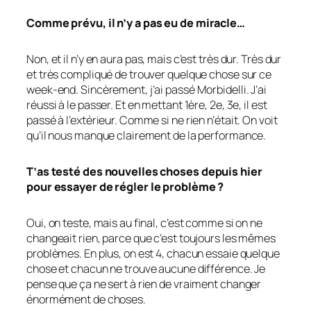
Comme prévu, il n’y a pas eu de miracle…
Non, et il n’y en aura pas, mais c’est très dur. Très dur
et très compliqué de trouver quelque chose sur ce
week-end. Sincèrement, j’ai passé Morbidelli. J’ai
réussi à le passer. Et en mettant 1ère, 2e, 3e, il est
passé à l’extérieur. Comme si ne rien n’était. On voit
qu’il nous manque clairement de la performance.
T’as testé des nouvelles choses depuis hier
pour essayer de régler le problème ?
Oui, on teste, mais au final, c’est comme si on ne
changeait rien, parce que c’est toujours les mêmes
problèmes. En plus, on est 4, chacun essaie quelque
chose et chacun ne trouve aucune différence. Je
pense que ça ne sert à rien de vraiment changer
énormément de choses.