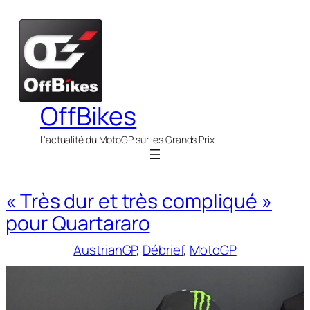
Aller
au
contenu
OffBikes
L'actualité du MotoGP sur les Grands Prix
« Très dur et très compliqué »
pour Quartararo
AustrianGP
, 
Débrief
, 
MotoGP