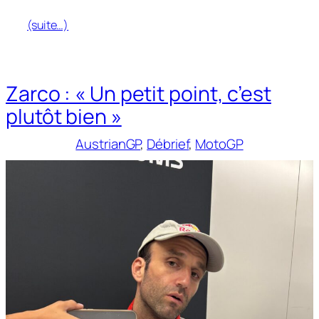
(suite…)
Zarco : « Un petit point, c’est
plutôt bien »
AustrianGP
, 
Débrief
, 
MotoGP