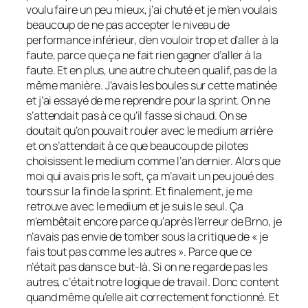
voulu faire un peu mieux, j’ai chuté et je m’en voulais
beaucoup de ne pas accepter le niveau de
performance inférieur, d’en vouloir trop et d’aller à la
faute, parce que ça ne fait rien gagner d’aller à la
faute. Et en plus, une autre chute en qualif, pas de la
même manière. J’avais les boules sur cette matinée
et j’ai essayé de me reprendre pour la sprint. On ne
s’attendait pas à ce qu’il fasse si chaud. On se
doutait qu’on pouvait rouler avec le medium arrière
et on s’attendait à ce que beaucoup de pilotes
choisissent le medium comme l’an dernier. Alors que
moi qui avais pris le soft, ça m’avait un peu joué des
tours sur la fin de la sprint. Et finalement, je me
retrouve avec le medium et je suis le seul. Ça
m’embêtait encore parce qu’après l’erreur de Brno, je
n’avais pas envie de tomber sous la critique de « je
fais tout pas comme les autres ». Parce que ce
n’était pas dans ce but-là. Si on ne regarde pas les
autres, c’était notre logique de travail. Donc content
quand même qu’elle ait correctement fonctionné. Et