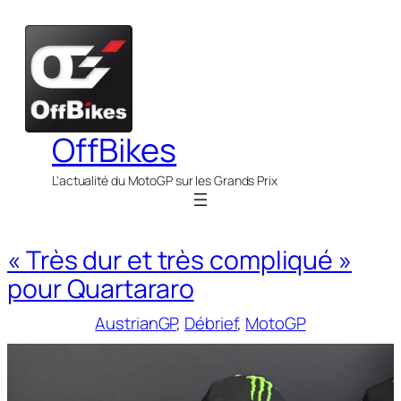
Aller
au
contenu
OffBikes
L'actualité du MotoGP sur les Grands Prix
« Très dur et très compliqué »
pour Quartararo
AustrianGP
, 
Débrief
, 
MotoGP