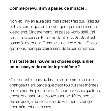
Comme prévu, il n’y a pas eu de miracle…
Non, et il n’y en aura pas, mais c’est très dur. Très dur
et très compliqué de trouver quelque chose sur ce
week-end. Sincèrement, j’ai passé Morbidelli. J’ai
réussi à le passer. Et en mettant 1ère, 2e, 3e, il est
passé à l’extérieur. Comme si ne rien n’était. On voit
qu’il nous manque clairement de la performance.
T’as testé des nouvelles choses depuis hier
pour essayer de régler le problème ?
Oui, on teste, mais au final, c’est comme si on ne
changeait rien, parce que c’est toujours les mêmes
problèmes. En plus, on est 4, chacun essaie quelque
chose et chacun ne trouve aucune différence. Je
pense que ça ne sert à rien de vraiment changer
énormément de choses.