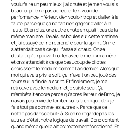
voulu faire un peu mieux, j’ai chuté et je m’en voulais
beaucoup de ne pas accepter le niveau de
performance inférieur, d’en vouloir trop et d’aller à la
faute, parce que ça ne fait rien gagner d’aller à la
faute. Et en plus, une autre chute en qualif, pas de la
même manière. J’avais les boules sur cette matinée
et j’ai essayé de me reprendre pour la sprint. On ne
s’attendait pas à ce qu’il fasse si chaud. On se
doutait qu’on pouvait rouler avec le medium arrière
et on s’attendait à ce que beaucoup de pilotes
choisissent le medium comme l’an dernier. Alors que
moi qui avais pris le soft, ça m’avait un peu joué des
tours sur la fin de la sprint. Et finalement, je me
retrouve avec le medium et je suis le seul. Ça
m’embêtait encore parce qu’après l’erreur de Brno, je
n’avais pas envie de tomber sous la critique de « je
fais tout pas comme les autres ». Parce que ce
n’était pas dans ce but-là. Si on ne regarde pas les
autres, c’était notre logique de travail. Donc content
quand même qu’elle ait correctement fonctionné. Et