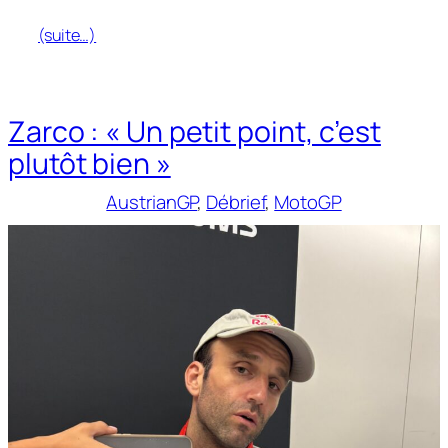
(suite…)
Zarco : « Un petit point, c’est
plutôt bien »
AustrianGP
, 
Débrief
, 
MotoGP