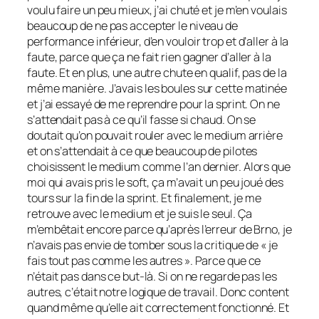
voulu faire un peu mieux, j’ai chuté et je m’en voulais
beaucoup de ne pas accepter le niveau de
performance inférieur, d’en vouloir trop et d’aller à la
faute, parce que ça ne fait rien gagner d’aller à la
faute. Et en plus, une autre chute en qualif, pas de la
même manière. J’avais les boules sur cette matinée
et j’ai essayé de me reprendre pour la sprint. On ne
s’attendait pas à ce qu’il fasse si chaud. On se
doutait qu’on pouvait rouler avec le medium arrière
et on s’attendait à ce que beaucoup de pilotes
choisissent le medium comme l’an dernier. Alors que
moi qui avais pris le soft, ça m’avait un peu joué des
tours sur la fin de la sprint. Et finalement, je me
retrouve avec le medium et je suis le seul. Ça
m’embêtait encore parce qu’après l’erreur de Brno, je
n’avais pas envie de tomber sous la critique de « je
fais tout pas comme les autres ». Parce que ce
n’était pas dans ce but-là. Si on ne regarde pas les
autres, c’était notre logique de travail. Donc content
quand même qu’elle ait correctement fonctionné. Et