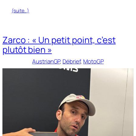
(suite…)
Zarco : « Un petit point, c’est
plutôt bien »
AustrianGP
, 
Débrief
, 
MotoGP