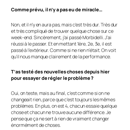
Comme prévu, il n’y a pas eu de miracle…
Non, et il n’y en aura pas, mais c’est très dur. Très dur
et très compliqué de trouver quelque chose sur ce
week-end. Sincèrement, j’ai passé Morbidelli. J’ai
réussi à le passer. Et en mettant 1ère, 2e, 3e, il est
passé à l’extérieur. Comme si ne rien n’était. On voit
qu’il nous manque clairement de la performance.
T’as testé des nouvelles choses depuis hier
pour essayer de régler le problème ?
Oui, on teste, mais au final, c’est comme si on ne
changeait rien, parce que c’est toujours les mêmes
problèmes. En plus, on est 4, chacun essaie quelque
chose et chacun ne trouve aucune différence. Je
pense que ça ne sert à rien de vraiment changer
énormément de choses.