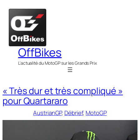
Aller
au
contenu
OffBikes
L'actualité du MotoGP sur les Grands Prix
« Très dur et très compliqué »
pour Quartararo
AustrianGP
, 
Débrief
, 
MotoGP