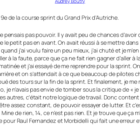
Audrey Boutry
 9e de la course sprint du Grand Prix d’Autriche.
ne pensais pas pouvoir. Il y avait peu de chances d’avoir
e le petit pas en avant. On avait réussi à se mettre dans l
Et quand j’ai voulu faire un peu mieux, j’ai chuté et je 
ler à la faute, parce que ça ne fait rien gagner d’aller à 
matinée et j’ai essayé de me reprendre pour la sprint. On
rrière et on s’attendait à ce que beaucoup de pilotes c
oué des tours sur la fin de la sprint. Et finalement, je me
, je n’avais pas envie de tomber sous la critique de « j
 les autres, c’était notre logique de travail. Donc cont
être assez constant, de pouvoir essayer de lutter. Et c’
4. Mine de rien, 14, ce n’est pas rien. Et je trouve que 
 pour Raul Fernandez et Morbidelli qui fait une erreur e