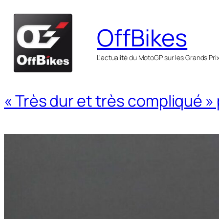
Aller
au
OffBikes
contenu
L'actualité du MotoGP sur les Grands Pri
« Très dur et très compliqué »