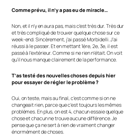
Comme prévu, il n’y a pas eu de miracle…
Non, et il n’y en aura pas, mais c’est très dur. Très dur
et très compliqué de trouver quelque chose sur ce
week-end. Sincèrement, j’ai passé Morbidelli. J’ai
réussi à le passer. Et en mettant 1ère, 2e, 3e, il est
passé à l’extérieur. Comme si ne rien n’était. On voit
qu’il nous manque clairement de la performance.
T’as testé des nouvelles choses depuis hier
pour essayer de régler le problème ?
Oui, on teste, mais au final, c’est comme si on ne
changeait rien, parce que c’est toujours les mêmes
problèmes. En plus, on est 4, chacun essaie quelque
chose et chacun ne trouve aucune différence. Je
pense que ça ne sert à rien de vraiment changer
énormément de choses.