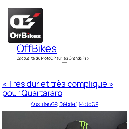
Aller
au
contenu
OffBikes
L'actualité du MotoGP sur les Grands Prix
« Très dur et très compliqué »
pour Quartararo
AustrianGP
, 
Débrief
, 
MotoGP