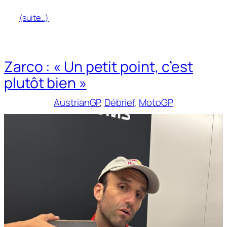
(suite…)
Zarco : « Un petit point, c’est
plutôt bien »
AustrianGP
, 
Débrief
, 
MotoGP