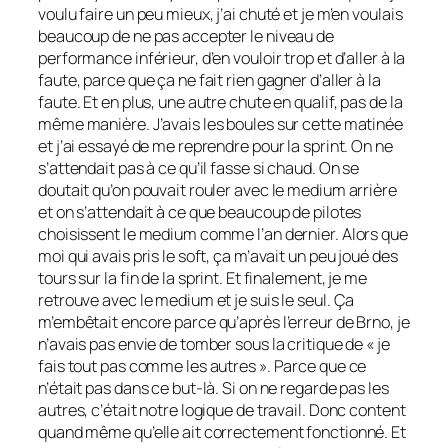
voulu faire un peu mieux, j’ai chuté et je m’en voulais
beaucoup de ne pas accepter le niveau de
performance inférieur, d’en vouloir trop et d’aller à la
faute, parce que ça ne fait rien gagner d’aller à la
faute. Et en plus, une autre chute en qualif, pas de la
même manière. J’avais les boules sur cette matinée
et j’ai essayé de me reprendre pour la sprint. On ne
s’attendait pas à ce qu’il fasse si chaud. On se
doutait qu’on pouvait rouler avec le medium arrière
et on s’attendait à ce que beaucoup de pilotes
choisissent le medium comme l’an dernier. Alors que
moi qui avais pris le soft, ça m’avait un peu joué des
tours sur la fin de la sprint. Et finalement, je me
retrouve avec le medium et je suis le seul. Ça
m’embêtait encore parce qu’après l’erreur de Brno, je
n’avais pas envie de tomber sous la critique de « je
fais tout pas comme les autres ». Parce que ce
n’était pas dans ce but-là. Si on ne regarde pas les
autres, c’était notre logique de travail. Donc content
quand même qu’elle ait correctement fonctionné. Et