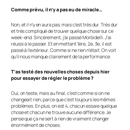
Comme prévu, il n’y a pas eu de miracle…
Non, et il n’y en aura pas, mais c’est très dur. Très dur
et très compliqué de trouver quelque chose sur ce
week-end. Sincèrement, j’ai passé Morbidelli. J’ai
réussi à le passer. Et en mettant 1ère, 2e, 3e, il est
passé à l’extérieur. Comme si ne rien n’était. On voit
qu’il nous manque clairement de la performance.
T’as testé des nouvelles choses depuis hier
pour essayer de régler le problème ?
Oui, on teste, mais au final, c’est comme si on ne
changeait rien, parce que c’est toujours les mêmes
problèmes. En plus, on est 4, chacun essaie quelque
chose et chacun ne trouve aucune différence. Je
pense que ça ne sert à rien de vraiment changer
énormément de choses.