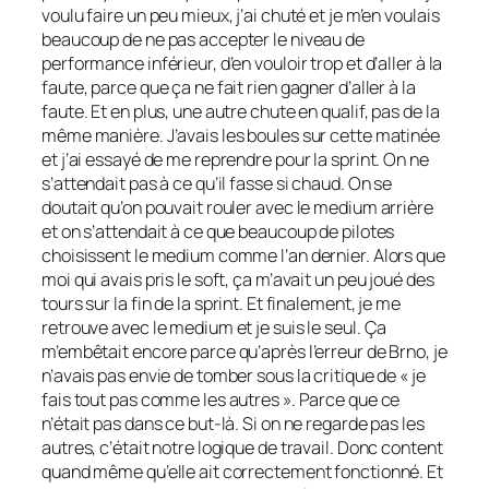
voulu faire un peu mieux, j’ai chuté et je m’en voulais
beaucoup de ne pas accepter le niveau de
performance inférieur, d’en vouloir trop et d’aller à la
faute, parce que ça ne fait rien gagner d’aller à la
faute. Et en plus, une autre chute en qualif, pas de la
même manière. J’avais les boules sur cette matinée
et j’ai essayé de me reprendre pour la sprint. On ne
s’attendait pas à ce qu’il fasse si chaud. On se
doutait qu’on pouvait rouler avec le medium arrière
et on s’attendait à ce que beaucoup de pilotes
choisissent le medium comme l’an dernier. Alors que
moi qui avais pris le soft, ça m’avait un peu joué des
tours sur la fin de la sprint. Et finalement, je me
retrouve avec le medium et je suis le seul. Ça
m’embêtait encore parce qu’après l’erreur de Brno, je
n’avais pas envie de tomber sous la critique de « je
fais tout pas comme les autres ». Parce que ce
n’était pas dans ce but-là. Si on ne regarde pas les
autres, c’était notre logique de travail. Donc content
quand même qu’elle ait correctement fonctionné. Et