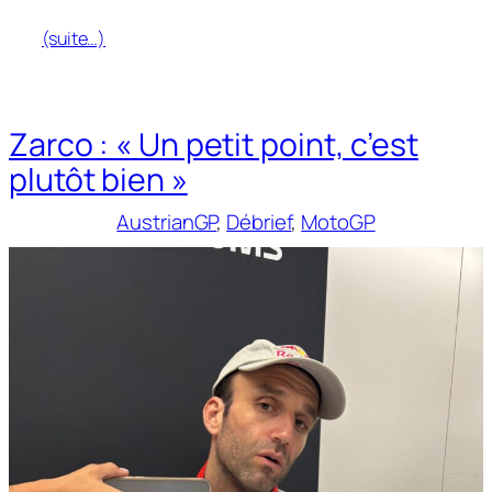
(suite…)
Zarco : « Un petit point, c’est
plutôt bien »
AustrianGP
, 
Débrief
, 
MotoGP