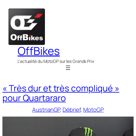
Aller
au
contenu
OffBikes
L'actualité du MotoGP sur les Grands Prix
« Très dur et très compliqué »
pour Quartararo
AustrianGP
, 
Débrief
, 
MotoGP