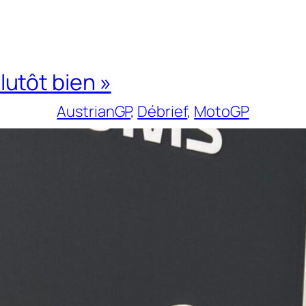
plutôt bien »
AustrianGP
, 
Débrief
, 
MotoGP