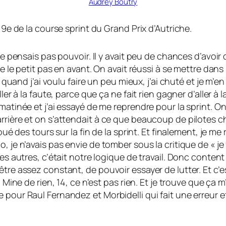
Audrey Boutry
 9e de la course sprint du Grand Prix d’Autriche.
ne pensais pas pouvoir. Il y avait peu de chances d’avoir
e le petit pas en avant. On avait réussi à se mettre dans l
Et quand j’ai voulu faire un peu mieux, j’ai chuté et je 
ler à la faute, parce que ça ne fait rien gagner d’aller à 
matinée et j’ai essayé de me reprendre pour la sprint. On
rrière et on s’attendait à ce que beaucoup de pilotes c
oué des tours sur la fin de la sprint. Et finalement, je me
, je n’avais pas envie de tomber sous la critique de « j
 les autres, c’était notre logique de travail. Donc cont
être assez constant, de pouvoir essayer de lutter. Et c’
4. Mine de rien, 14, ce n’est pas rien. Et je trouve que 
 pour Raul Fernandez et Morbidelli qui fait une erreur e