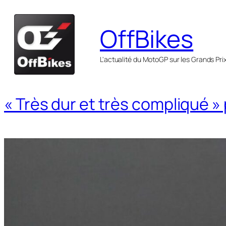
Aller
au
OffBikes
contenu
L'actualité du MotoGP sur les Grands Pri
« Très dur et très compliqué »