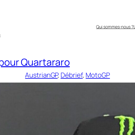
Qui sommes-nous ?
x
 pour Quartararo
AustrianGP
, 
Débrief
, 
MotoGP