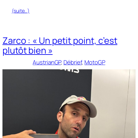
(suite…)
Zarco : « Un petit point, c’est
plutôt bien »
AustrianGP
, 
Débrief
, 
MotoGP