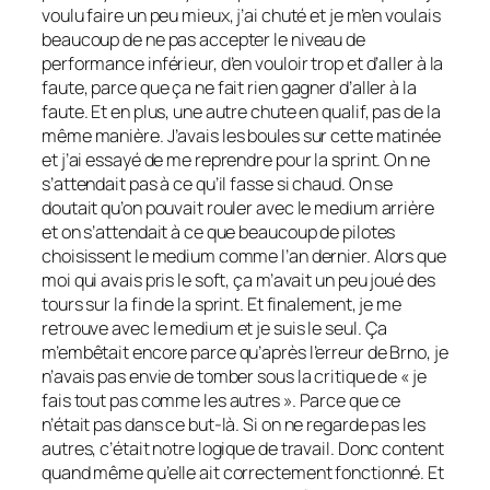
voulu faire un peu mieux, j’ai chuté et je m’en voulais
beaucoup de ne pas accepter le niveau de
performance inférieur, d’en vouloir trop et d’aller à la
faute, parce que ça ne fait rien gagner d’aller à la
faute. Et en plus, une autre chute en qualif, pas de la
même manière. J’avais les boules sur cette matinée
et j’ai essayé de me reprendre pour la sprint. On ne
s’attendait pas à ce qu’il fasse si chaud. On se
doutait qu’on pouvait rouler avec le medium arrière
et on s’attendait à ce que beaucoup de pilotes
choisissent le medium comme l’an dernier. Alors que
moi qui avais pris le soft, ça m’avait un peu joué des
tours sur la fin de la sprint. Et finalement, je me
retrouve avec le medium et je suis le seul. Ça
m’embêtait encore parce qu’après l’erreur de Brno, je
n’avais pas envie de tomber sous la critique de « je
fais tout pas comme les autres ». Parce que ce
n’était pas dans ce but-là. Si on ne regarde pas les
autres, c’était notre logique de travail. Donc content
quand même qu’elle ait correctement fonctionné. Et