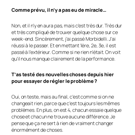
Comme prévu, il n’y a pas eu de miracle…
Non, et il n’y en aura pas, mais c’est très dur. Très dur
et très compliqué de trouver quelque chose sur ce
week-end. Sincèrement, j’ai passé Morbidelli. J’ai
réussi à le passer. Et en mettant 1ère, 2e, 3e, il est
passé à l’extérieur. Comme si ne rien n’était. On voit
qu’il nous manque clairement de la performance.
T’as testé des nouvelles choses depuis hier
pour essayer de régler le problème ?
Oui, on teste, mais au final, c’est comme si on ne
changeait rien, parce que c’est toujours les mêmes
problèmes. En plus, on est 4, chacun essaie quelque
chose et chacun ne trouve aucune différence. Je
pense que ça ne sert à rien de vraiment changer
énormément de choses.