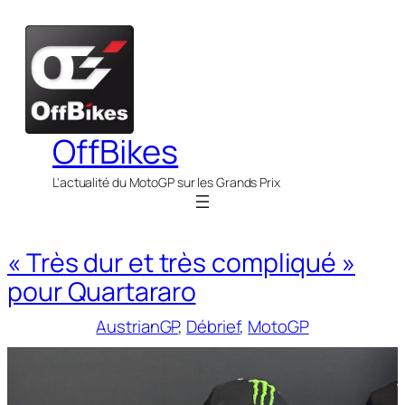
Aller
au
contenu
OffBikes
L'actualité du MotoGP sur les Grands Prix
« Très dur et très compliqué »
pour Quartararo
AustrianGP
, 
Débrief
, 
MotoGP