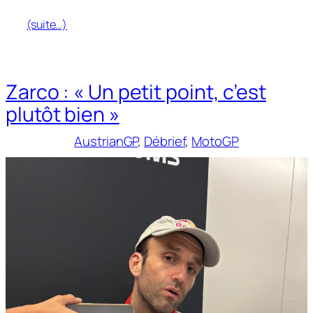
(suite…)
Zarco : « Un petit point, c’est
plutôt bien »
AustrianGP
, 
Débrief
, 
MotoGP