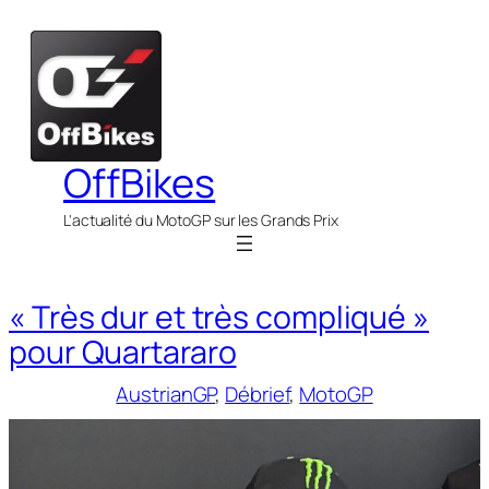
Aller
au
contenu
OffBikes
L'actualité du MotoGP sur les Grands Prix
« Très dur et très compliqué »
pour Quartararo
AustrianGP
, 
Débrief
, 
MotoGP