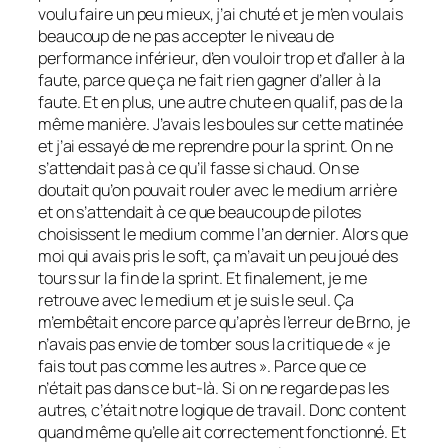
voulu faire un peu mieux, j’ai chuté et je m’en voulais
beaucoup de ne pas accepter le niveau de
performance inférieur, d’en vouloir trop et d’aller à la
faute, parce que ça ne fait rien gagner d’aller à la
faute. Et en plus, une autre chute en qualif, pas de la
même manière. J’avais les boules sur cette matinée
et j’ai essayé de me reprendre pour la sprint. On ne
s’attendait pas à ce qu’il fasse si chaud. On se
doutait qu’on pouvait rouler avec le medium arrière
et on s’attendait à ce que beaucoup de pilotes
choisissent le medium comme l’an dernier. Alors que
moi qui avais pris le soft, ça m’avait un peu joué des
tours sur la fin de la sprint. Et finalement, je me
retrouve avec le medium et je suis le seul. Ça
m’embêtait encore parce qu’après l’erreur de Brno, je
n’avais pas envie de tomber sous la critique de « je
fais tout pas comme les autres ». Parce que ce
n’était pas dans ce but-là. Si on ne regarde pas les
autres, c’était notre logique de travail. Donc content
quand même qu’elle ait correctement fonctionné. Et