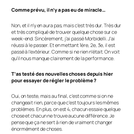
Comme prévu, il n’y a pas eu de miracle…
Non, et il n’y en aura pas, mais c’est très dur. Très dur
et très compliqué de trouver quelque chose sur ce
week-end. Sincèrement, j’ai passé Morbidelli. J’ai
réussi à le passer. Et en mettant 1ère, 2e, 3e, il est
passé à l’extérieur. Comme si ne rien n’était. On voit
qu’il nous manque clairement de la performance.
T’as testé des nouvelles choses depuis hier
pour essayer de régler le problème ?
Oui, on teste, mais au final, c’est comme si on ne
changeait rien, parce que c’est toujours les mêmes
problèmes. En plus, on est 4, chacun essaie quelque
chose et chacun ne trouve aucune différence. Je
pense que ça ne sert à rien de vraiment changer
énormément de choses.