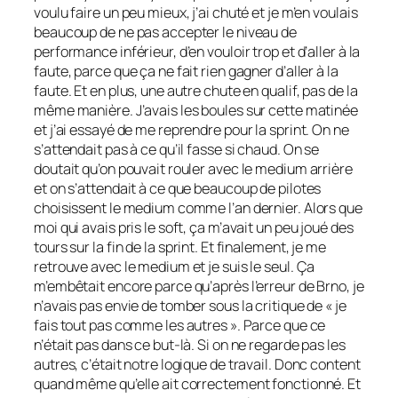
voulu faire un peu mieux, j’ai chuté et je m’en voulais
beaucoup de ne pas accepter le niveau de
performance inférieur, d’en vouloir trop et d’aller à la
faute, parce que ça ne fait rien gagner d’aller à la
faute. Et en plus, une autre chute en qualif, pas de la
même manière. J’avais les boules sur cette matinée
et j’ai essayé de me reprendre pour la sprint. On ne
s’attendait pas à ce qu’il fasse si chaud. On se
doutait qu’on pouvait rouler avec le medium arrière
et on s’attendait à ce que beaucoup de pilotes
choisissent le medium comme l’an dernier. Alors que
moi qui avais pris le soft, ça m’avait un peu joué des
tours sur la fin de la sprint. Et finalement, je me
retrouve avec le medium et je suis le seul. Ça
m’embêtait encore parce qu’après l’erreur de Brno, je
n’avais pas envie de tomber sous la critique de « je
fais tout pas comme les autres ». Parce que ce
n’était pas dans ce but-là. Si on ne regarde pas les
autres, c’était notre logique de travail. Donc content
quand même qu’elle ait correctement fonctionné. Et