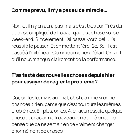
Comme prévu, il n’y a pas eu de miracle…
Non, et il n’y en aura pas, mais c’est très dur. Très dur
et très compliqué de trouver quelque chose sur ce
week-end. Sincèrement, j’ai passé Morbidelli. J’ai
réussi à le passer. Et en mettant 1ère, 2e, 3e, il est
passé à l’extérieur. Comme si ne rien n’était. On voit
qu’il nous manque clairement de la performance.
T’as testé des nouvelles choses depuis hier
pour essayer de régler le problème ?
Oui, on teste, mais au final, c’est comme si on ne
changeait rien, parce que c’est toujours les mêmes
problèmes. En plus, on est 4, chacun essaie quelque
chose et chacun ne trouve aucune différence. Je
pense que ça ne sert à rien de vraiment changer
énormément de choses.