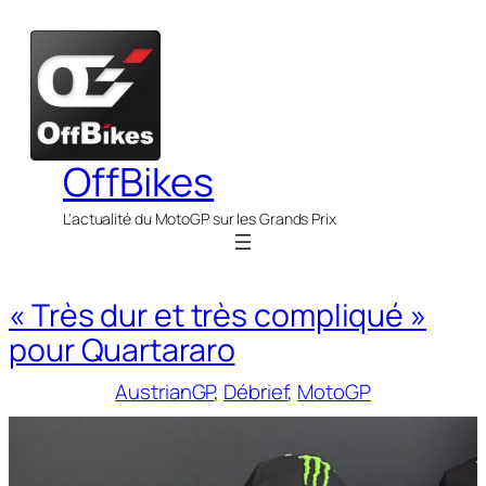
Aller
au
contenu
OffBikes
L'actualité du MotoGP sur les Grands Prix
« Très dur et très compliqué »
pour Quartararo
AustrianGP
, 
Débrief
, 
MotoGP