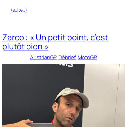
(suite…)
Zarco : « Un petit point, c’est
plutôt bien »
AustrianGP
, 
Débrief
, 
MotoGP