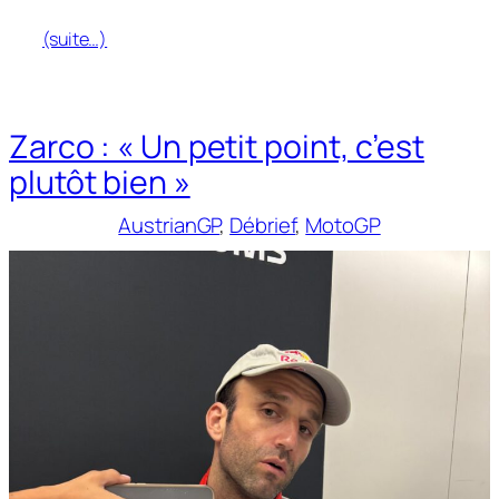
(suite…)
Zarco : « Un petit point, c’est
plutôt bien »
AustrianGP
, 
Débrief
, 
MotoGP