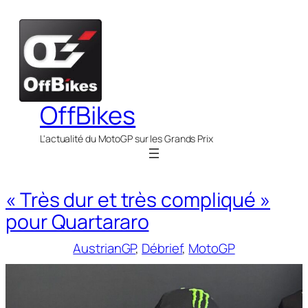
Aller
au
contenu
OffBikes
L'actualité du MotoGP sur les Grands Prix
« Très dur et très compliqué »
pour Quartararo
AustrianGP
, 
Débrief
, 
MotoGP