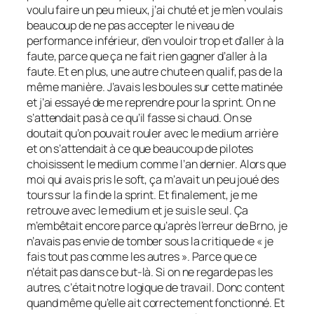
voulu faire un peu mieux, j’ai chuté et je m’en voulais
beaucoup de ne pas accepter le niveau de
performance inférieur, d’en vouloir trop et d’aller à la
faute, parce que ça ne fait rien gagner d’aller à la
faute. Et en plus, une autre chute en qualif, pas de la
même manière. J’avais les boules sur cette matinée
et j’ai essayé de me reprendre pour la sprint. On ne
s’attendait pas à ce qu’il fasse si chaud. On se
doutait qu’on pouvait rouler avec le medium arrière
et on s’attendait à ce que beaucoup de pilotes
choisissent le medium comme l’an dernier. Alors que
moi qui avais pris le soft, ça m’avait un peu joué des
tours sur la fin de la sprint. Et finalement, je me
retrouve avec le medium et je suis le seul. Ça
m’embêtait encore parce qu’après l’erreur de Brno, je
n’avais pas envie de tomber sous la critique de « je
fais tout pas comme les autres ». Parce que ce
n’était pas dans ce but-là. Si on ne regarde pas les
autres, c’était notre logique de travail. Donc content
quand même qu’elle ait correctement fonctionné. Et