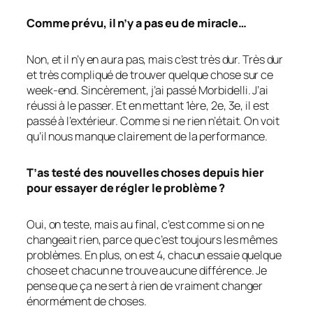
Comme prévu, il n’y a pas eu de miracle…
Non, et il n’y en aura pas, mais c’est très dur. Très dur
et très compliqué de trouver quelque chose sur ce
week-end. Sincèrement, j’ai passé Morbidelli. J’ai
réussi à le passer. Et en mettant 1ère, 2e, 3e, il est
passé à l’extérieur. Comme si ne rien n’était. On voit
qu’il nous manque clairement de la performance.
T’as testé des nouvelles choses depuis hier
pour essayer de régler le problème ?
Oui, on teste, mais au final, c’est comme si on ne
changeait rien, parce que c’est toujours les mêmes
problèmes. En plus, on est 4, chacun essaie quelque
chose et chacun ne trouve aucune différence. Je
pense que ça ne sert à rien de vraiment changer
énormément de choses.