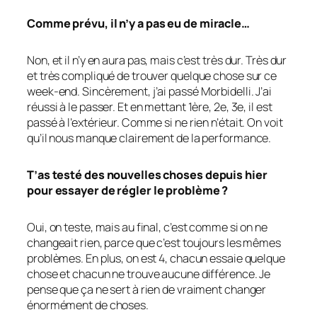
Comme prévu, il n’y a pas eu de miracle…
Non, et il n’y en aura pas, mais c’est très dur. Très dur
et très compliqué de trouver quelque chose sur ce
week-end. Sincèrement, j’ai passé Morbidelli. J’ai
réussi à le passer. Et en mettant 1ère, 2e, 3e, il est
passé à l’extérieur. Comme si ne rien n’était. On voit
qu’il nous manque clairement de la performance.
T’as testé des nouvelles choses depuis hier
pour essayer de régler le problème ?
Oui, on teste, mais au final, c’est comme si on ne
changeait rien, parce que c’est toujours les mêmes
problèmes. En plus, on est 4, chacun essaie quelque
chose et chacun ne trouve aucune différence. Je
pense que ça ne sert à rien de vraiment changer
énormément de choses.