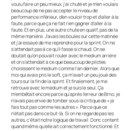
voulu faire un peu mieux, j’ai chuté et je m’en voulais
beaucoup de ne pas accepter le niveau de
performance inférieur, d’en vouloir trop et d’aller à la
faute, parce que ça ne fait rien gagner d’aller à la
faute. Et en plus, une autre chute en qualif, pas de la
même manière. J’avais les boules sur cette matinée
et j’ai essayé de me reprendre pour la sprint. On ne
s’attendait pas à ce qu’il fasse si chaud. On se
doutait qu’on pouvait rouler avec le medium arrière
et on s’attendait à ce que beaucoup de pilotes
choisissent le medium comme l’an dernier. Alors que
moi qui avais pris le soft, ça m’avait un peu joué des
tours sur la fin de la sprint. Et finalement, je me
retrouve avec le medium et je suis le seul. Ça
m’embêtait encore parce qu’après l’erreur de Brno, je
n’avais pas envie de tomber sous la critique de « je
fais tout pas comme les autres ». Parce que ce
n’était pas dans ce but-là. Si on ne regarde pas les
autres, c’était notre logique de travail. Donc content
quand même qu’elle ait correctement fonctionné. Et