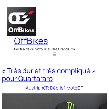
Aller
au
contenu
OffBikes
L'actualité du MotoGP sur les Grands Prix
« Très dur et très compliqué »
pour Quartararo
AustrianGP
, 
Débrief
, 
MotoGP