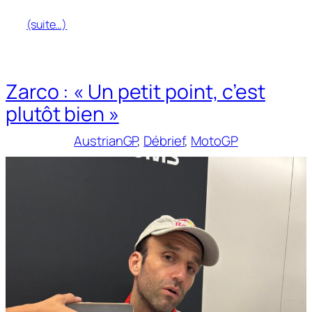
(suite…)
Zarco : « Un petit point, c’est
plutôt bien »
AustrianGP
, 
Débrief
, 
MotoGP