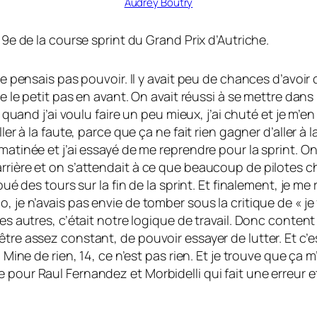
Audrey Boutry
 9e de la course sprint du Grand Prix d’Autriche.
ne pensais pas pouvoir. Il y avait peu de chances d’avoir
e le petit pas en avant. On avait réussi à se mettre dans l
Et quand j’ai voulu faire un peu mieux, j’ai chuté et je 
ler à la faute, parce que ça ne fait rien gagner d’aller à 
matinée et j’ai essayé de me reprendre pour la sprint. On
rrière et on s’attendait à ce que beaucoup de pilotes c
oué des tours sur la fin de la sprint. Et finalement, je me
, je n’avais pas envie de tomber sous la critique de « j
 les autres, c’était notre logique de travail. Donc cont
être assez constant, de pouvoir essayer de lutter. Et c’
4. Mine de rien, 14, ce n’est pas rien. Et je trouve que 
 pour Raul Fernandez et Morbidelli qui fait une erreur e