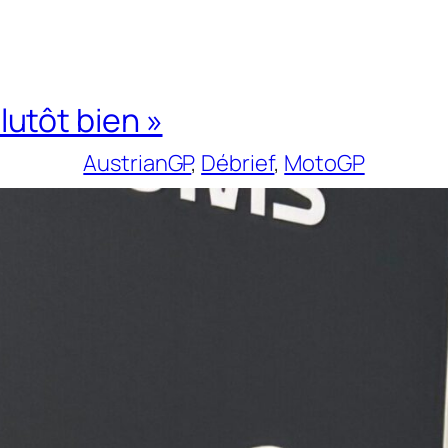
plutôt bien »
AustrianGP
, 
Débrief
, 
MotoGP