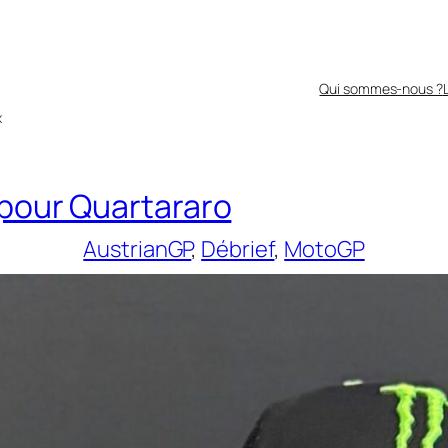
Qui sommes-nous ?
x
 pour Quartararo
AustrianGP
, 
Débrief
, 
MotoGP