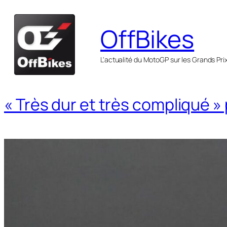
Aller
au
OffBikes
contenu
L'actualité du MotoGP sur les Grands Pri
« Très dur et très compliqué »