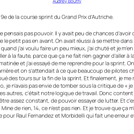
Audrey Boutry
 9e de la course sprint du Grand Prix d’Autriche.
ne pensais pas pouvoir. Il y avait peu de chances d’avoir
e le petit pas en avant. On avait réussi à se mettre dans l
Et quand j’ai voulu faire un peu mieux, j’ai chuté et je 
ler à la faute, parce que ça ne fait rien gagner d’aller à 
matinée et j’ai essayé de me reprendre pour la sprint. On
rrière et on s’attendait à ce que beaucoup de pilotes c
oué des tours sur la fin de la sprint. Et finalement, je me
, je n’avais pas envie de tomber sous la critique de « j
 les autres, c’était notre logique de travail. Donc cont
être assez constant, de pouvoir essayer de lutter. Et c’
4. Mine de rien, 14, ce n’est pas rien. Et je trouve que 
 pour Raul Fernandez et Morbidelli qui fait une erreur e