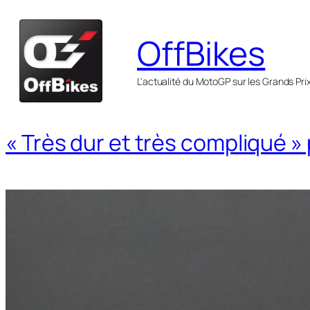
Aller
au
OffBikes
contenu
L'actualité du MotoGP sur les Grands Pri
« Très dur et très compliqué »