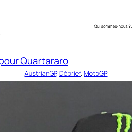
Qui sommes-nous ?
x
 pour Quartararo
AustrianGP
, 
Débrief
, 
MotoGP