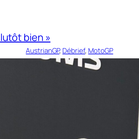
plutôt bien »
AustrianGP
, 
Débrief
, 
MotoGP