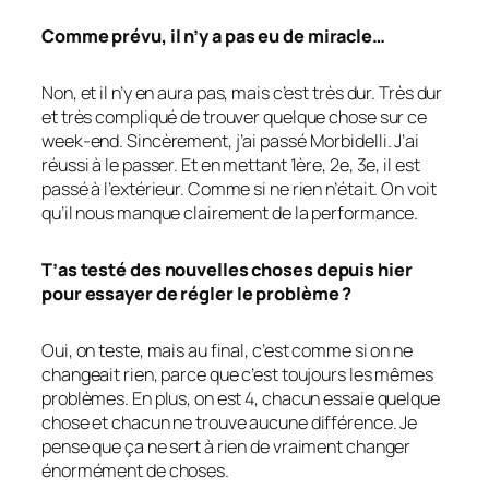
Comme prévu, il n’y a pas eu de miracle…
Non, et il n’y en aura pas, mais c’est très dur. Très dur
et très compliqué de trouver quelque chose sur ce
week-end. Sincèrement, j’ai passé Morbidelli. J’ai
réussi à le passer. Et en mettant 1ère, 2e, 3e, il est
passé à l’extérieur. Comme si ne rien n’était. On voit
qu’il nous manque clairement de la performance.
T’as testé des nouvelles choses depuis hier
pour essayer de régler le problème ?
Oui, on teste, mais au final, c’est comme si on ne
changeait rien, parce que c’est toujours les mêmes
problèmes. En plus, on est 4, chacun essaie quelque
chose et chacun ne trouve aucune différence. Je
pense que ça ne sert à rien de vraiment changer
énormément de choses.