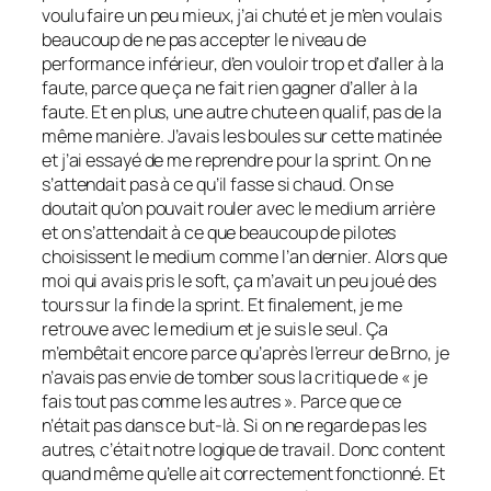
voulu faire un peu mieux, j’ai chuté et je m’en voulais
beaucoup de ne pas accepter le niveau de
performance inférieur, d’en vouloir trop et d’aller à la
faute, parce que ça ne fait rien gagner d’aller à la
faute. Et en plus, une autre chute en qualif, pas de la
même manière. J’avais les boules sur cette matinée
et j’ai essayé de me reprendre pour la sprint. On ne
s’attendait pas à ce qu’il fasse si chaud. On se
doutait qu’on pouvait rouler avec le medium arrière
et on s’attendait à ce que beaucoup de pilotes
choisissent le medium comme l’an dernier. Alors que
moi qui avais pris le soft, ça m’avait un peu joué des
tours sur la fin de la sprint. Et finalement, je me
retrouve avec le medium et je suis le seul. Ça
m’embêtait encore parce qu’après l’erreur de Brno, je
n’avais pas envie de tomber sous la critique de « je
fais tout pas comme les autres ». Parce que ce
n’était pas dans ce but-là. Si on ne regarde pas les
autres, c’était notre logique de travail. Donc content
quand même qu’elle ait correctement fonctionné. Et