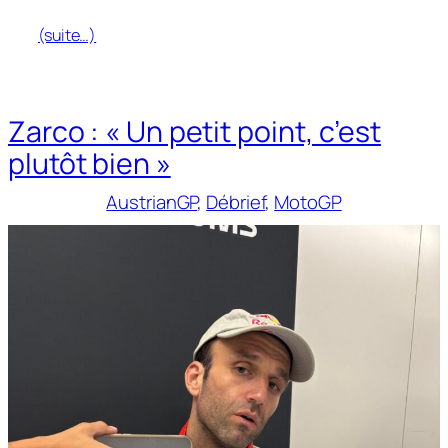
(suite…)
Zarco : « Un petit point, c’est
plutôt bien »
AustrianGP
, 
Débrief
, 
MotoGP