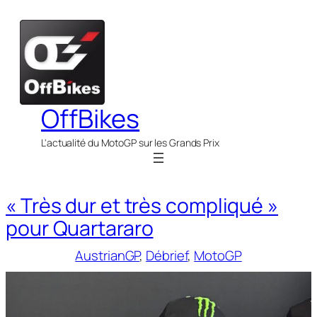
Aller
au
contenu
OffBikes
L'actualité du MotoGP sur les Grands Prix
« Très dur et très compliqué »
pour Quartararo
AustrianGP
, 
Débrief
, 
MotoGP