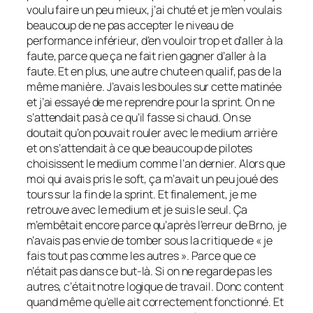
voulu faire un peu mieux, j’ai chuté et je m’en voulais
beaucoup de ne pas accepter le niveau de
performance inférieur, d’en vouloir trop et d’aller à la
faute, parce que ça ne fait rien gagner d’aller à la
faute. Et en plus, une autre chute en qualif, pas de la
même manière. J’avais les boules sur cette matinée
et j’ai essayé de me reprendre pour la sprint. On ne
s’attendait pas à ce qu’il fasse si chaud. On se
doutait qu’on pouvait rouler avec le medium arrière
et on s’attendait à ce que beaucoup de pilotes
choisissent le medium comme l’an dernier. Alors que
moi qui avais pris le soft, ça m’avait un peu joué des
tours sur la fin de la sprint. Et finalement, je me
retrouve avec le medium et je suis le seul. Ça
m’embêtait encore parce qu’après l’erreur de Brno, je
n’avais pas envie de tomber sous la critique de « je
fais tout pas comme les autres ». Parce que ce
n’était pas dans ce but-là. Si on ne regarde pas les
autres, c’était notre logique de travail. Donc content
quand même qu’elle ait correctement fonctionné. Et