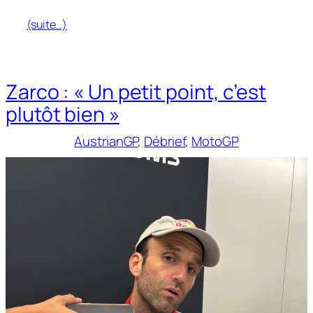
(suite…)
Zarco : « Un petit point, c’est
plutôt bien »
AustrianGP
, 
Débrief
, 
MotoGP