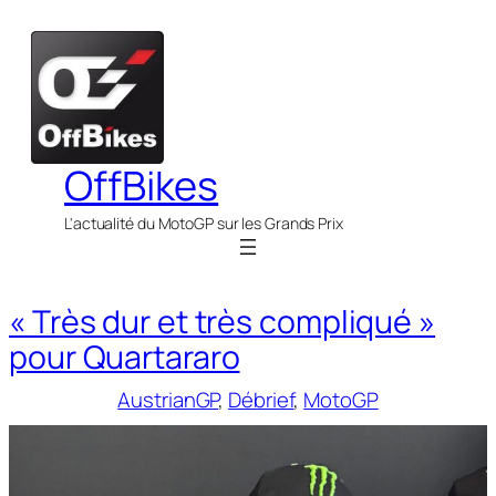
Aller
au
contenu
OffBikes
L'actualité du MotoGP sur les Grands Prix
« Très dur et très compliqué »
pour Quartararo
AustrianGP
, 
Débrief
, 
MotoGP