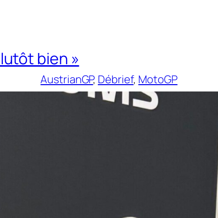
plutôt bien »
AustrianGP
, 
Débrief
, 
MotoGP