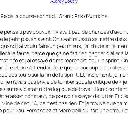
Audrey Boutry
 9e de la course sprint du Grand Prix d’Autriche.
ne pensais pas pouvoir. Il y avait peu de chances d’avoir
e le petit pas en avant. On avait réussi à se mettre dans l
Et quand j’ai voulu faire un peu mieux, j’ai chuté et je 
ler à la faute, parce que ça ne fait rien gagner d’aller à 
matinée et j’ai essayé de me reprendre pour la sprint. On
rrière et on s’attendait à ce que beaucoup de pilotes c
oué des tours sur la fin de la sprint. Et finalement, je me
, je n’avais pas envie de tomber sous la critique de « j
 les autres, c’était notre logique de travail. Donc cont
être assez constant, de pouvoir essayer de lutter. Et c’
4. Mine de rien, 14, ce n’est pas rien. Et je trouve que 
 pour Raul Fernandez et Morbidelli qui fait une erreur e