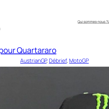
Qui sommes-nous ?
x
 pour Quartararo
AustrianGP
, 
Débrief
, 
MotoGP