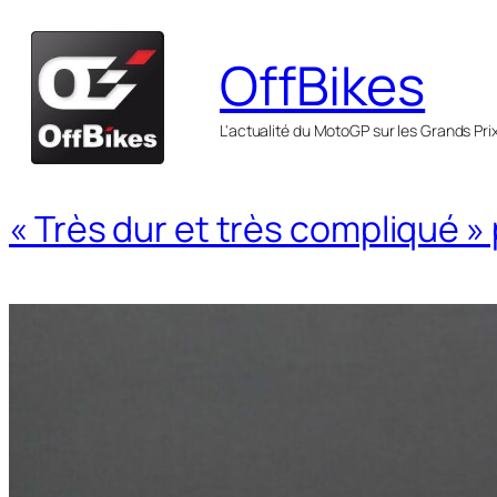
Aller
au
OffBikes
contenu
L'actualité du MotoGP sur les Grands Pri
« Très dur et très compliqué »