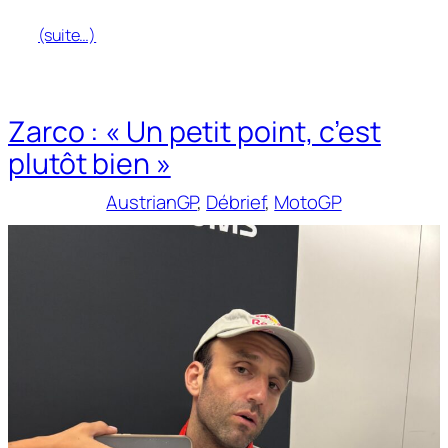
(suite…)
Zarco : « Un petit point, c’est
plutôt bien »
AustrianGP
, 
Débrief
, 
MotoGP