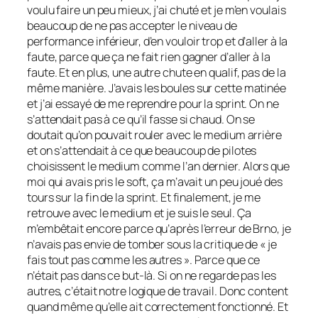
voulu faire un peu mieux, j’ai chuté et je m’en voulais
beaucoup de ne pas accepter le niveau de
performance inférieur, d’en vouloir trop et d’aller à la
faute, parce que ça ne fait rien gagner d’aller à la
faute. Et en plus, une autre chute en qualif, pas de la
même manière. J’avais les boules sur cette matinée
et j’ai essayé de me reprendre pour la sprint. On ne
s’attendait pas à ce qu’il fasse si chaud. On se
doutait qu’on pouvait rouler avec le medium arrière
et on s’attendait à ce que beaucoup de pilotes
choisissent le medium comme l’an dernier. Alors que
moi qui avais pris le soft, ça m’avait un peu joué des
tours sur la fin de la sprint. Et finalement, je me
retrouve avec le medium et je suis le seul. Ça
m’embêtait encore parce qu’après l’erreur de Brno, je
n’avais pas envie de tomber sous la critique de « je
fais tout pas comme les autres ». Parce que ce
n’était pas dans ce but-là. Si on ne regarde pas les
autres, c’était notre logique de travail. Donc content
quand même qu’elle ait correctement fonctionné. Et