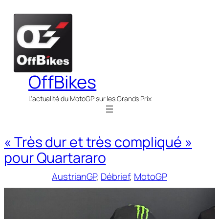
Aller
au
contenu
OffBikes
L'actualité du MotoGP sur les Grands Prix
« Très dur et très compliqué »
pour Quartararo
AustrianGP
, 
Débrief
, 
MotoGP