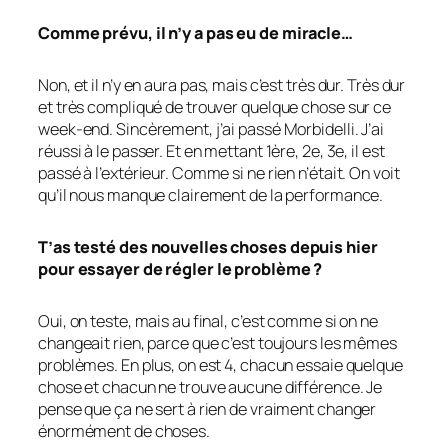
Comme prévu, il n’y a pas eu de miracle…
Non, et il n’y en aura pas, mais c’est très dur. Très dur
et très compliqué de trouver quelque chose sur ce
week-end. Sincèrement, j’ai passé Morbidelli. J’ai
réussi à le passer. Et en mettant 1ère, 2e, 3e, il est
passé à l’extérieur. Comme si ne rien n’était. On voit
qu’il nous manque clairement de la performance.
T’as testé des nouvelles choses depuis hier
pour essayer de régler le problème ?
Oui, on teste, mais au final, c’est comme si on ne
changeait rien, parce que c’est toujours les mêmes
problèmes. En plus, on est 4, chacun essaie quelque
chose et chacun ne trouve aucune différence. Je
pense que ça ne sert à rien de vraiment changer
énormément de choses.