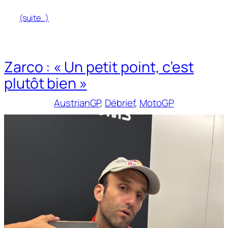
(suite…)
Zarco : « Un petit point, c’est
plutôt bien »
AustrianGP
, 
Débrief
, 
MotoGP