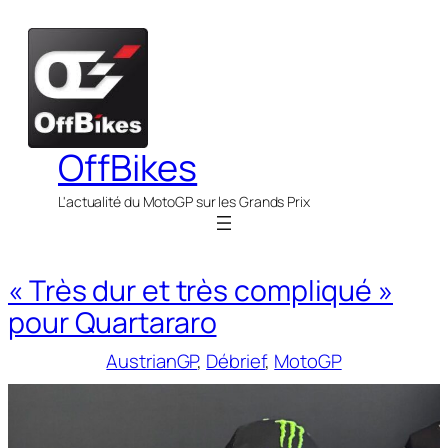
Aller
au
contenu
OffBikes
L'actualité du MotoGP sur les Grands Prix
« Très dur et très compliqué »
pour Quartararo
AustrianGP
, 
Débrief
, 
MotoGP