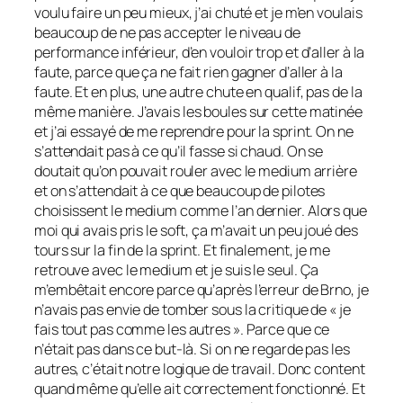
voulu faire un peu mieux, j’ai chuté et je m’en voulais
beaucoup de ne pas accepter le niveau de
performance inférieur, d’en vouloir trop et d’aller à la
faute, parce que ça ne fait rien gagner d’aller à la
faute. Et en plus, une autre chute en qualif, pas de la
même manière. J’avais les boules sur cette matinée
et j’ai essayé de me reprendre pour la sprint. On ne
s’attendait pas à ce qu’il fasse si chaud. On se
doutait qu’on pouvait rouler avec le medium arrière
et on s’attendait à ce que beaucoup de pilotes
choisissent le medium comme l’an dernier. Alors que
moi qui avais pris le soft, ça m’avait un peu joué des
tours sur la fin de la sprint. Et finalement, je me
retrouve avec le medium et je suis le seul. Ça
m’embêtait encore parce qu’après l’erreur de Brno, je
n’avais pas envie de tomber sous la critique de « je
fais tout pas comme les autres ». Parce que ce
n’était pas dans ce but-là. Si on ne regarde pas les
autres, c’était notre logique de travail. Donc content
quand même qu’elle ait correctement fonctionné. Et