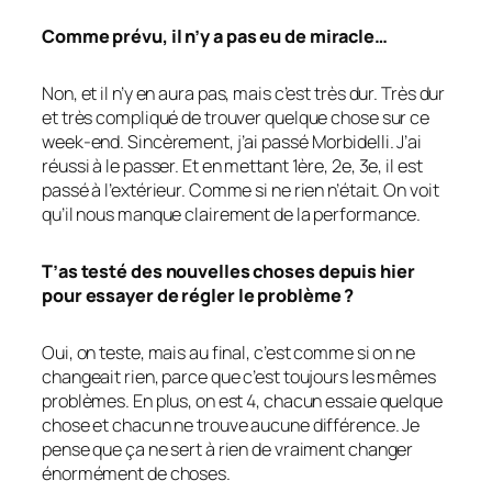
Comme prévu, il n’y a pas eu de miracle…
Non, et il n’y en aura pas, mais c’est très dur. Très dur
et très compliqué de trouver quelque chose sur ce
week-end. Sincèrement, j’ai passé Morbidelli. J’ai
réussi à le passer. Et en mettant 1ère, 2e, 3e, il est
passé à l’extérieur. Comme si ne rien n’était. On voit
qu’il nous manque clairement de la performance.
T’as testé des nouvelles choses depuis hier
pour essayer de régler le problème ?
Oui, on teste, mais au final, c’est comme si on ne
changeait rien, parce que c’est toujours les mêmes
problèmes. En plus, on est 4, chacun essaie quelque
chose et chacun ne trouve aucune différence. Je
pense que ça ne sert à rien de vraiment changer
énormément de choses.