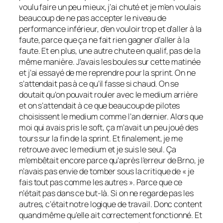
voulu faire un peu mieux, j’ai chuté et je m’en voulais
beaucoup de ne pas accepter le niveau de
performance inférieur, d’en vouloir trop et d’aller à la
faute, parce que ça ne fait rien gagner d’aller à la
faute. Et en plus, une autre chute en qualif, pas de la
même manière. J’avais les boules sur cette matinée
et j’ai essayé de me reprendre pour la sprint. On ne
s’attendait pas à ce qu’il fasse si chaud. On se
doutait qu’on pouvait rouler avec le medium arrière
et on s’attendait à ce que beaucoup de pilotes
choisissent le medium comme l’an dernier. Alors que
moi qui avais pris le soft, ça m’avait un peu joué des
tours sur la fin de la sprint. Et finalement, je me
retrouve avec le medium et je suis le seul. Ça
m’embêtait encore parce qu’après l’erreur de Brno, je
n’avais pas envie de tomber sous la critique de « je
fais tout pas comme les autres ». Parce que ce
n’était pas dans ce but-là. Si on ne regarde pas les
autres, c’était notre logique de travail. Donc content
quand même qu’elle ait correctement fonctionné. Et