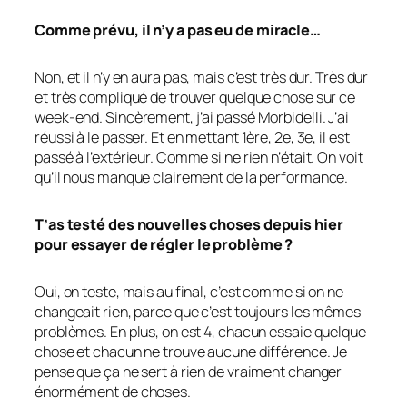
Comme prévu, il n’y a pas eu de miracle…
Non, et il n’y en aura pas, mais c’est très dur. Très dur
et très compliqué de trouver quelque chose sur ce
week-end. Sincèrement, j’ai passé Morbidelli. J’ai
réussi à le passer. Et en mettant 1ère, 2e, 3e, il est
passé à l’extérieur. Comme si ne rien n’était. On voit
qu’il nous manque clairement de la performance.
T’as testé des nouvelles choses depuis hier
pour essayer de régler le problème ?
Oui, on teste, mais au final, c’est comme si on ne
changeait rien, parce que c’est toujours les mêmes
problèmes. En plus, on est 4, chacun essaie quelque
chose et chacun ne trouve aucune différence. Je
pense que ça ne sert à rien de vraiment changer
énormément de choses.