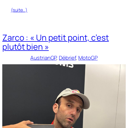
(suite…)
Zarco : « Un petit point, c’est
plutôt bien »
AustrianGP
, 
Débrief
, 
MotoGP