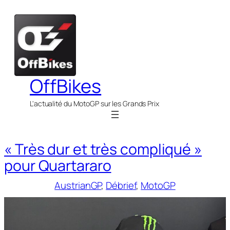
Aller
au
contenu
OffBikes
L'actualité du MotoGP sur les Grands Prix
« Très dur et très compliqué »
pour Quartararo
AustrianGP
, 
Débrief
, 
MotoGP