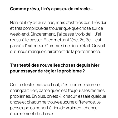
Comme prévu, il n’y a pas eu de miracle…
Non, et il n’y en aura pas, mais c’est très dur. Très dur
et très compliqué de trouver quelque chose sur ce
week-end. Sincèrement, j’ai passé Morbidelli. J’ai
réussi à le passer. Et en mettant 1ère, 2e, 3e, il est
passé à l’extérieur. Comme si ne rien n’était. On voit
qu’il nous manque clairement de la performance.
T’as testé des nouvelles choses depuis hier
pour essayer de régler le problème ?
Oui, on teste, mais au final, c’est comme si on ne
changeait rien, parce que c’est toujours les mêmes
problèmes. En plus, on est 4, chacun essaie quelque
chose et chacun ne trouve aucune différence. Je
pense que ça ne sert à rien de vraiment changer
énormément de choses.