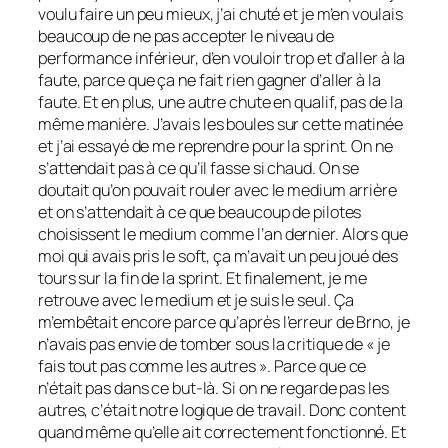
voulu faire un peu mieux, j’ai chuté et je m’en voulais
beaucoup de ne pas accepter le niveau de
performance inférieur, d’en vouloir trop et d’aller à la
faute, parce que ça ne fait rien gagner d’aller à la
faute. Et en plus, une autre chute en qualif, pas de la
même manière. J’avais les boules sur cette matinée
et j’ai essayé de me reprendre pour la sprint. On ne
s’attendait pas à ce qu’il fasse si chaud. On se
doutait qu’on pouvait rouler avec le medium arrière
et on s’attendait à ce que beaucoup de pilotes
choisissent le medium comme l’an dernier. Alors que
moi qui avais pris le soft, ça m’avait un peu joué des
tours sur la fin de la sprint. Et finalement, je me
retrouve avec le medium et je suis le seul. Ça
m’embêtait encore parce qu’après l’erreur de Brno, je
n’avais pas envie de tomber sous la critique de « je
fais tout pas comme les autres ». Parce que ce
n’était pas dans ce but-là. Si on ne regarde pas les
autres, c’était notre logique de travail. Donc content
quand même qu’elle ait correctement fonctionné. Et