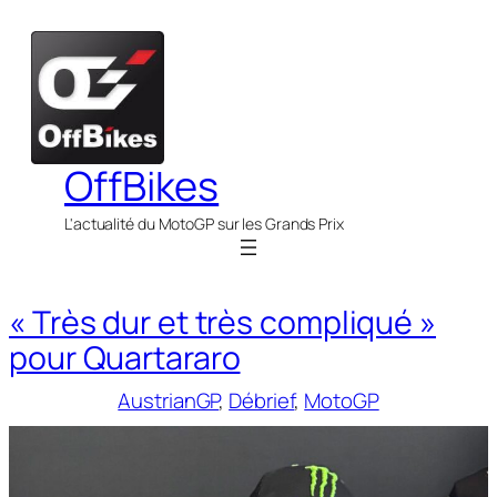
Aller
au
contenu
OffBikes
L'actualité du MotoGP sur les Grands Prix
« Très dur et très compliqué »
pour Quartararo
AustrianGP
, 
Débrief
, 
MotoGP