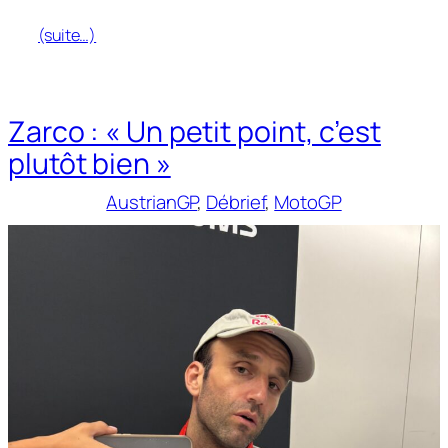
(suite…)
Zarco : « Un petit point, c’est
plutôt bien »
AustrianGP
, 
Débrief
, 
MotoGP