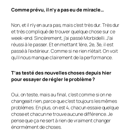
Comme prévu, il n’y a pas eu de miracle…
Non, et il n’y en aura pas, mais c’est très dur. Très dur
et très compliqué de trouver quelque chose sur ce
week-end. Sincèrement, j’ai passé Morbidelli. J’ai
réussi à le passer. Et en mettant 1ère, 2e, 3e, il est
passé à l’extérieur. Comme si ne rien n’était. On voit
qu’il nous manque clairement de la performance.
T’as testé des nouvelles choses depuis hier
pour essayer de régler le problème ?
Oui, on teste, mais au final, c’est comme si on ne
changeait rien, parce que c’est toujours les mêmes
problèmes. En plus, on est 4, chacun essaie quelque
chose et chacun ne trouve aucune différence. Je
pense que ça ne sert à rien de vraiment changer
énormément de choses.