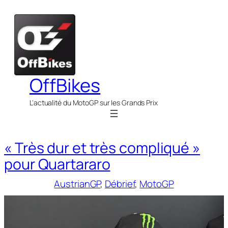
Aller
au
contenu
OffBikes
L'actualité du MotoGP sur les Grands Prix
« Très dur et très compliqué »
pour Quartararo
AustrianGP
, 
Débrief
, 
MotoGP