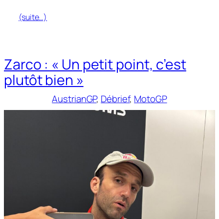
(suite…)
Zarco : « Un petit point, c’est
plutôt bien »
AustrianGP
, 
Débrief
, 
MotoGP