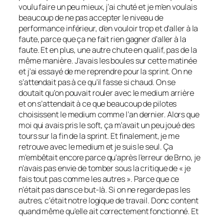
voulu faire un peu mieux, j’ai chuté et je m’en voulais
beaucoup de ne pas accepter le niveau de
performance inférieur, d’en vouloir trop et d’aller à la
faute, parce que ça ne fait rien gagner d’aller à la
faute. Et en plus, une autre chute en qualif, pas de la
même manière. J’avais les boules sur cette matinée
et j’ai essayé de me reprendre pour la sprint. On ne
s’attendait pas à ce qu’il fasse si chaud. On se
doutait qu’on pouvait rouler avec le medium arrière
et on s’attendait à ce que beaucoup de pilotes
choisissent le medium comme l’an dernier. Alors que
moi qui avais pris le soft, ça m’avait un peu joué des
tours sur la fin de la sprint. Et finalement, je me
retrouve avec le medium et je suis le seul. Ça
m’embêtait encore parce qu’après l’erreur de Brno, je
n’avais pas envie de tomber sous la critique de « je
fais tout pas comme les autres ». Parce que ce
n’était pas dans ce but-là. Si on ne regarde pas les
autres, c’était notre logique de travail. Donc content
quand même qu’elle ait correctement fonctionné. Et