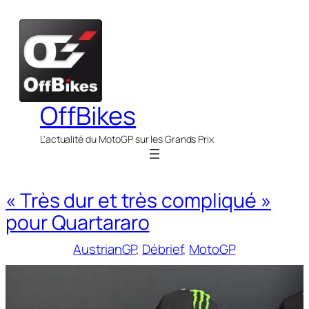
Aller
au
contenu
OffBikes
L'actualité du MotoGP sur les Grands Prix
« Très dur et très compliqué »
pour Quartararo
AustrianGP
, 
Débrief
, 
MotoGP