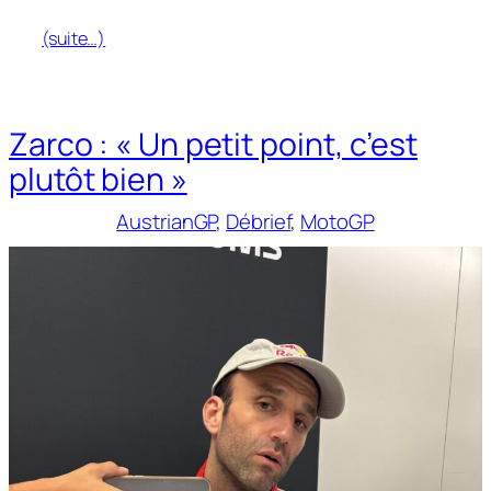
(suite…)
Zarco : « Un petit point, c’est
plutôt bien »
AustrianGP
, 
Débrief
, 
MotoGP