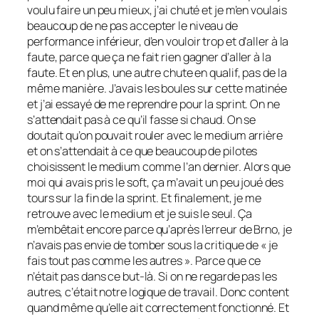
voulu faire un peu mieux, j’ai chuté et je m’en voulais
beaucoup de ne pas accepter le niveau de
performance inférieur, d’en vouloir trop et d’aller à la
faute, parce que ça ne fait rien gagner d’aller à la
faute. Et en plus, une autre chute en qualif, pas de la
même manière. J’avais les boules sur cette matinée
et j’ai essayé de me reprendre pour la sprint. On ne
s’attendait pas à ce qu’il fasse si chaud. On se
doutait qu’on pouvait rouler avec le medium arrière
et on s’attendait à ce que beaucoup de pilotes
choisissent le medium comme l’an dernier. Alors que
moi qui avais pris le soft, ça m’avait un peu joué des
tours sur la fin de la sprint. Et finalement, je me
retrouve avec le medium et je suis le seul. Ça
m’embêtait encore parce qu’après l’erreur de Brno, je
n’avais pas envie de tomber sous la critique de « je
fais tout pas comme les autres ». Parce que ce
n’était pas dans ce but-là. Si on ne regarde pas les
autres, c’était notre logique de travail. Donc content
quand même qu’elle ait correctement fonctionné. Et