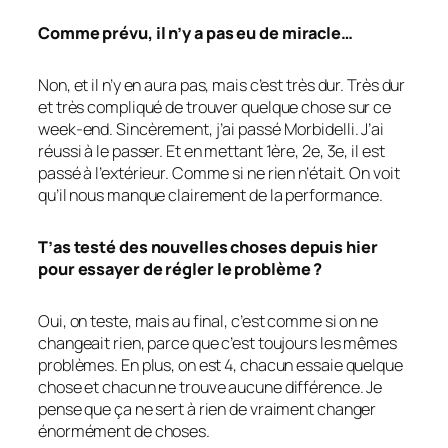
Comme prévu, il n’y a pas eu de miracle…
Non, et il n’y en aura pas, mais c’est très dur. Très dur
et très compliqué de trouver quelque chose sur ce
week-end. Sincèrement, j’ai passé Morbidelli. J’ai
réussi à le passer. Et en mettant 1ère, 2e, 3e, il est
passé à l’extérieur. Comme si ne rien n’était. On voit
qu’il nous manque clairement de la performance.
T’as testé des nouvelles choses depuis hier
pour essayer de régler le problème ?
Oui, on teste, mais au final, c’est comme si on ne
changeait rien, parce que c’est toujours les mêmes
problèmes. En plus, on est 4, chacun essaie quelque
chose et chacun ne trouve aucune différence. Je
pense que ça ne sert à rien de vraiment changer
énormément de choses.