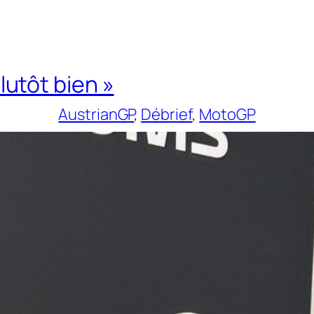
plutôt bien »
AustrianGP
, 
Débrief
, 
MotoGP