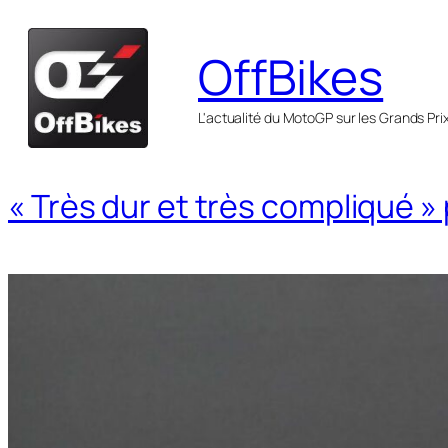
Aller
au
OffBikes
contenu
L'actualité du MotoGP sur les Grands Pri
« Très dur et très compliqué »