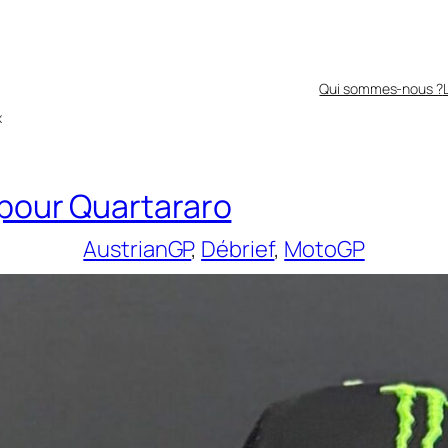
Qui sommes-nous ?
x
 pour Quartararo
AustrianGP
, 
Débrief
, 
MotoGP