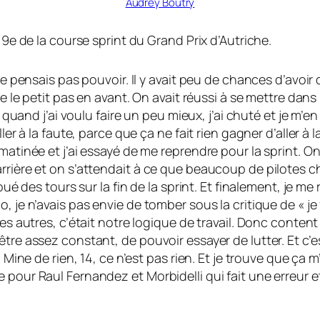
Audrey Boutry
 9e de la course sprint du Grand Prix d’Autriche.
ne pensais pas pouvoir. Il y avait peu de chances d’avoir
e le petit pas en avant. On avait réussi à se mettre dans l
Et quand j’ai voulu faire un peu mieux, j’ai chuté et je 
ler à la faute, parce que ça ne fait rien gagner d’aller à 
matinée et j’ai essayé de me reprendre pour la sprint. On
rrière et on s’attendait à ce que beaucoup de pilotes c
oué des tours sur la fin de la sprint. Et finalement, je me
, je n’avais pas envie de tomber sous la critique de « j
 les autres, c’était notre logique de travail. Donc cont
être assez constant, de pouvoir essayer de lutter. Et c’
4. Mine de rien, 14, ce n’est pas rien. Et je trouve que 
 pour Raul Fernandez et Morbidelli qui fait une erreur e