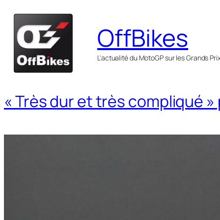
Aller
au
OffBikes
contenu
L'actualité du MotoGP sur les Grands Pri
« Très dur et très compliqué »