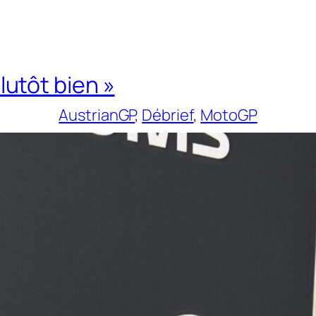
plutôt bien »
AustrianGP
, 
Débrief
, 
MotoGP