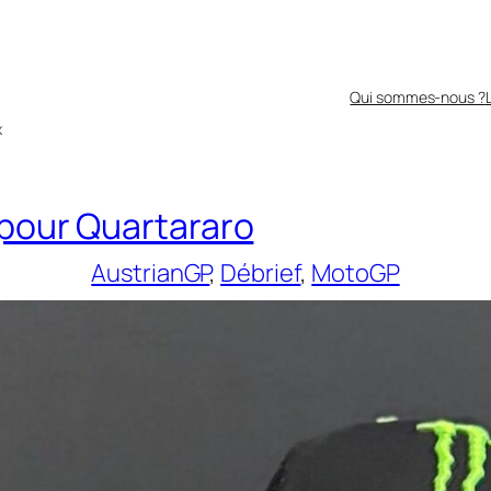
Qui sommes-nous ?
x
 pour Quartararo
AustrianGP
, 
Débrief
, 
MotoGP