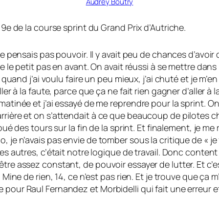
Audrey Boutry
 9e de la course sprint du Grand Prix d’Autriche.
ne pensais pas pouvoir. Il y avait peu de chances d’avoir
e le petit pas en avant. On avait réussi à se mettre dans l
Et quand j’ai voulu faire un peu mieux, j’ai chuté et je 
ler à la faute, parce que ça ne fait rien gagner d’aller à 
matinée et j’ai essayé de me reprendre pour la sprint. On
rrière et on s’attendait à ce que beaucoup de pilotes c
oué des tours sur la fin de la sprint. Et finalement, je me
, je n’avais pas envie de tomber sous la critique de « j
 les autres, c’était notre logique de travail. Donc cont
être assez constant, de pouvoir essayer de lutter. Et c’
4. Mine de rien, 14, ce n’est pas rien. Et je trouve que 
 pour Raul Fernandez et Morbidelli qui fait une erreur e