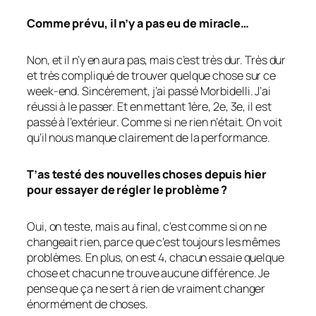
Comme prévu, il n’y a pas eu de miracle…
Non, et il n’y en aura pas, mais c’est très dur. Très dur
et très compliqué de trouver quelque chose sur ce
week-end. Sincèrement, j’ai passé Morbidelli. J’ai
réussi à le passer. Et en mettant 1ère, 2e, 3e, il est
passé à l’extérieur. Comme si ne rien n’était. On voit
qu’il nous manque clairement de la performance.
T’as testé des nouvelles choses depuis hier
pour essayer de régler le problème ?
Oui, on teste, mais au final, c’est comme si on ne
changeait rien, parce que c’est toujours les mêmes
problèmes. En plus, on est 4, chacun essaie quelque
chose et chacun ne trouve aucune différence. Je
pense que ça ne sert à rien de vraiment changer
énormément de choses.