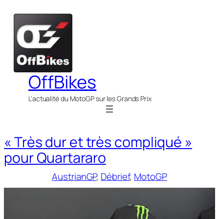
Aller
au
contenu
OffBikes
L'actualité du MotoGP sur les Grands Prix
« Très dur et très compliqué »
pour Quartararo
AustrianGP
, 
Débrief
, 
MotoGP