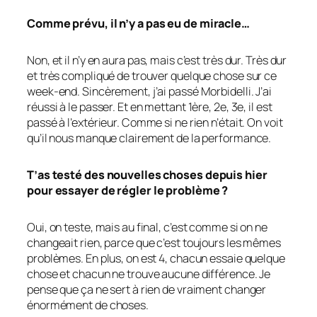
Comme prévu, il n’y a pas eu de miracle…
Non, et il n’y en aura pas, mais c’est très dur. Très dur
et très compliqué de trouver quelque chose sur ce
week-end. Sincèrement, j’ai passé Morbidelli. J’ai
réussi à le passer. Et en mettant 1ère, 2e, 3e, il est
passé à l’extérieur. Comme si ne rien n’était. On voit
qu’il nous manque clairement de la performance.
T’as testé des nouvelles choses depuis hier
pour essayer de régler le problème ?
Oui, on teste, mais au final, c’est comme si on ne
changeait rien, parce que c’est toujours les mêmes
problèmes. En plus, on est 4, chacun essaie quelque
chose et chacun ne trouve aucune différence. Je
pense que ça ne sert à rien de vraiment changer
énormément de choses.