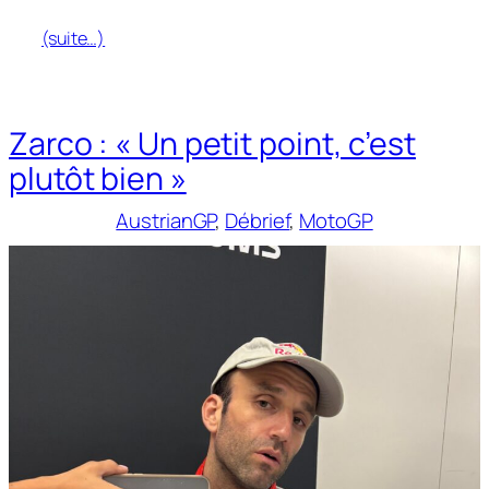
(suite…)
Zarco : « Un petit point, c’est
plutôt bien »
AustrianGP
, 
Débrief
, 
MotoGP