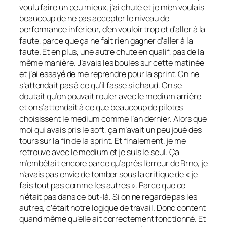
voulu faire un peu mieux, j’ai chuté et je m’en voulais
beaucoup de ne pas accepter le niveau de
performance inférieur, d’en vouloir trop et d’aller à la
faute, parce que ça ne fait rien gagner d’aller à la
faute. Et en plus, une autre chute en qualif, pas de la
même manière. J’avais les boules sur cette matinée
et j’ai essayé de me reprendre pour la sprint. On ne
s’attendait pas à ce qu’il fasse si chaud. On se
doutait qu’on pouvait rouler avec le medium arrière
et on s’attendait à ce que beaucoup de pilotes
choisissent le medium comme l’an dernier. Alors que
moi qui avais pris le soft, ça m’avait un peu joué des
tours sur la fin de la sprint. Et finalement, je me
retrouve avec le medium et je suis le seul. Ça
m’embêtait encore parce qu’après l’erreur de Brno, je
n’avais pas envie de tomber sous la critique de « je
fais tout pas comme les autres ». Parce que ce
n’était pas dans ce but-là. Si on ne regarde pas les
autres, c’était notre logique de travail. Donc content
quand même qu’elle ait correctement fonctionné. Et