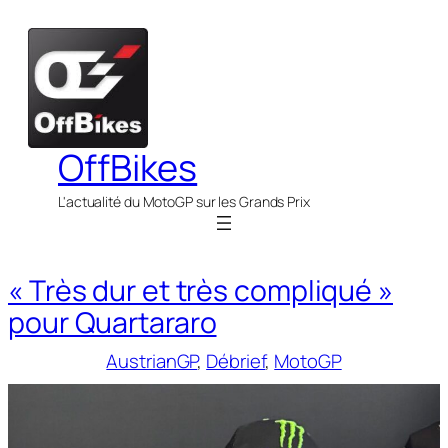
Aller
au
contenu
OffBikes
L'actualité du MotoGP sur les Grands Prix
« Très dur et très compliqué »
pour Quartararo
AustrianGP
, 
Débrief
, 
MotoGP