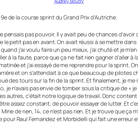
Audrey Boutry
 9e de la course sprint du Grand Prix d’Autriche.
ne pensais pas pouvoir. Il y avait peu de chances d’avoir
e le petit pas en avant. On avait réussi à se mettre dans l
Et quand j’ai voulu faire un peu mieux, j’ai chuté et je 
ler à la faute, parce que ça ne fait rien gagner d’aller à 
matinée et j’ai essayé de me reprendre pour la sprint. On
rrière et on s’attendait à ce que beaucoup de pilotes c
oué des tours sur la fin de la sprint. Et finalement, je me
, je n’avais pas envie de tomber sous la critique de « j
 les autres, c’était notre logique de travail. Donc cont
être assez constant, de pouvoir essayer de lutter. Et c’
4. Mine de rien, 14, ce n’est pas rien. Et je trouve que 
 pour Raul Fernandez et Morbidelli qui fait une erreur e