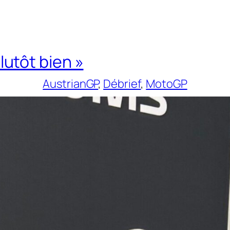
plutôt bien »
AustrianGP
, 
Débrief
, 
MotoGP