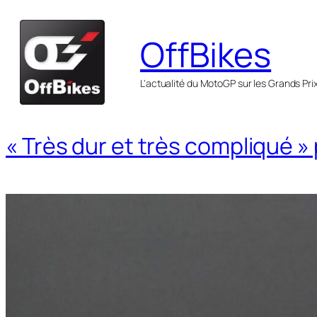
Aller
au
OffBikes
contenu
L'actualité du MotoGP sur les Grands Pri
« Très dur et très compliqué »