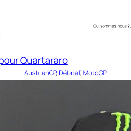
Qui sommes-nous ?
x
 pour Quartararo
AustrianGP
, 
Débrief
, 
MotoGP